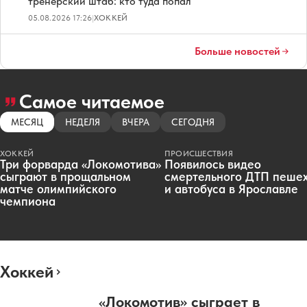
тренерский штаб: кто туда попал
05.08.2026 17:26
|
ХОККЕЙ
Больше новостей
Самое читаемое
МЕСЯЦ
НЕДЕЛЯ
ВЧЕРА
СЕГОДНЯ
ХОККЕЙ
ПРОИСШЕСТВИЯ
Три форварда «Локомотива»
Появилось видео
сыграют в прощальном
смертельного ДТП пеше
матче олимпийского
и автобуса в Ярославле
чемпиона
Хоккей
«Локомотив» сыграет в