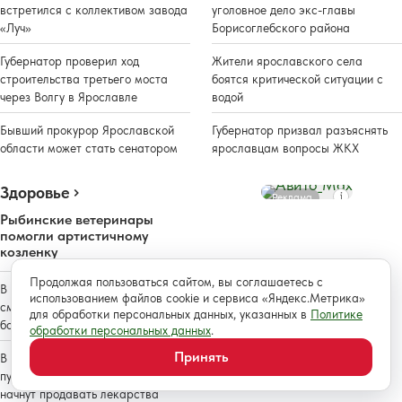
встретился с коллективом завода
уголовное дело экс-главы
«Луч»
Борисоглебского района
Губернатор проверил ход
Жители ярославского села
строительства третьего моста
боятся критической ситуации с
через Волгу в Ярославле
водой
Бывший прокурор Ярославской
Губернатор призвал разъяснять
области может стать сенатором
ярославцам вопросы ЖКХ
Здоровье
Реклама
Рыбинские ветеринары
помогли артистичному
козленку
Продолжая пользоваться сайтом, вы соглашаетесь с
В Ярославле сделают фасад и
использованием файлов cookie и сервиса «Яндекс.Метрика»
смонтируют подсветку в детской
для обработки персональных данных, указанных в
Политике
больнице
обработки персональных данных
.
Принять
В фельдшерско-акушерских
пунктах Мышкинского округа
начнут продавать лекарства