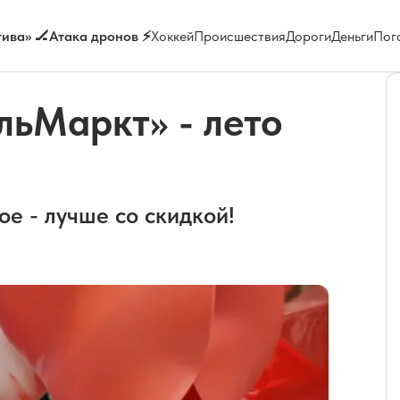
ива» 🏒
Атака дронов ⚡
Хоккей
Происшествия
Дороги
Деньги
Пог
льМаркт» - лето
ое - лучше со скидкой!