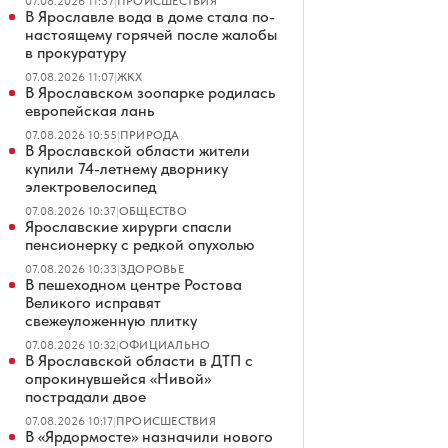
07.08.2026 11:37
|
ПРОИСШЕСТВИЯ
В Ярославле вода в доме стала по-
настоящему горячей после жалобы
в прокуратуру
07.08.2026 11:07
|
ЖКХ
В Ярославском зоопарке родилась
европейская лань
07.08.2026 10:55
|
ПРИРОДА
В Ярославской области жители
купили 74-летнему дворнику
электровелосипед
07.08.2026 10:37
|
ОБЩЕСТВО
Ярославские хирурги спасли
пенсионерку с редкой опухолью
07.08.2026 10:33
|
ЗДОРОВЬЕ
В пешеходном центре Ростова
Великого исправят
свежеуложенную плитку
07.08.2026 10:32
|
ОФИЦИАЛЬНО
В Ярославской области в ДТП с
опрокинувшейся «Нивой»
пострадали двое
07.08.2026 10:17
|
ПРОИСШЕСТВИЯ
В «Ярдормосте» назначили нового