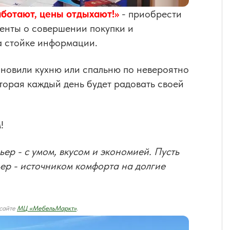
аботают, цены отдыхают!»
- приобрести
менты о совершении покупки и
а стойке информации.
бновили кухню или спальню по невероятно
оторая каждый день будет радовать своей
!
ер - с умом, вкусом и экономией. Пусть
ьер - источником комфорта на долгие
 сайте
МЦ «МебельМаркт»
.