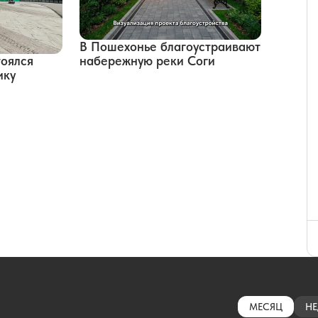
В Пошехонье благоустраивают
набережную реки Соги
тоялся
ику
МЕСЯЦ
НЕ