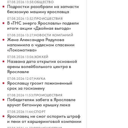
07.08.2026 13:58
|
ОБЩЕСТВО
Подростки разобрали на запчасти
бесхозную машину ярославца
07.08.2026 13:52
|
ПРОИСШЕСТВИЯ
В «ТНС энерго Ярославль» подвели
итоги акции «Двойная выгода»
07.08.2026 13:27
|
НОВОСТИ КОМПАНИЙ
Жена Александра Радулова
напомнила о чудесном спасении
«Локомотива»
07.08.2026 13:06
|
ХОККЕЙ
Названа дата открытия основной
арены волейбольного центра в
Ярославле
07.08.2026 12:07
|
НАУКА
Ярославцу грозит пожизненный
срок за госизмену
07.08.2026 11:53
|
ПРОИСШЕСТВИЯ
Победителям забега в Ярославле
вручат бетонную крышку люка
07.08.2026 11:44
|
СПОРТ
Ярославец не смог оспорить штраф
и пени от каршеринговой компании