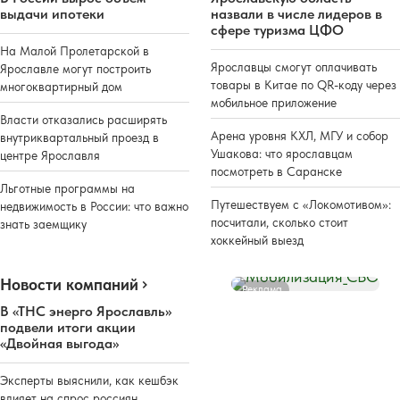
выдачи ипотеки
назвали в числе лидеров в
сфере туризма ЦФО
На Малой Пролетарской в
Ярославцы смогут оплачивать
Ярославле могут построить
товары в Китае по QR-коду через
многоквартирный дом
мобильное приложение
Власти отказались расширять
Арена уровня КХЛ, МГУ и собор
внутриквартальный проезд в
Ушакова: что ярославцам
центре Ярославля
посмотреть в Саранске
Льготные программы на
Путешествуем с «Локомотивом»:
недвижимость в России: что важно
посчитали, сколько стоит
знать заемщику
хоккейный выезд
Новости компаний
Реклама
В «ТНС энерго Ярославль»
подвели итоги акции
«Двойная выгода»
Эксперты выяснили, как кешбэк
влияет на спрос россиян