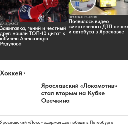
ПРОИСШЕСТВИЯ
Появилось видео
ДАЙДЖЕСТ
смертельного ДТП пеше
Зажигалка, гений и честный
и автобуса в Ярославле
друг: нашли ТОП-10 цитат к
юбилею Александра
Радулова
Хоккей
Ярославский «Локомотив»
стал вторым на Кубке
Овечкина
Ярославский «Локо» одержал две победы в Петербурге