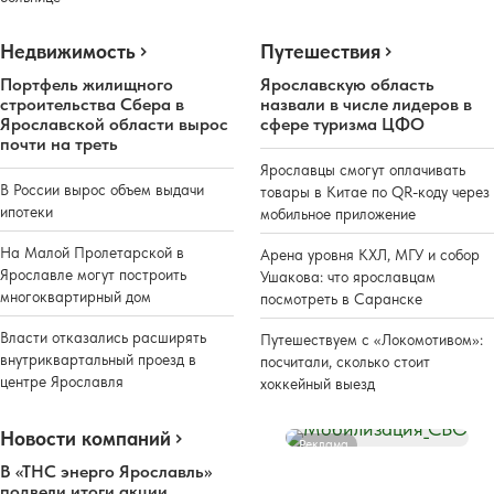
Недвижимость
Путешествия
Портфель жилищного
Ярославскую область
строительства Сбера в
назвали в числе лидеров в
Ярославской области вырос
сфере туризма ЦФО
почти на треть
Ярославцы смогут оплачивать
В России вырос объем выдачи
товары в Китае по QR-коду через
ипотеки
мобильное приложение
На Малой Пролетарской в
Арена уровня КХЛ, МГУ и собор
Ярославле могут построить
Ушакова: что ярославцам
многоквартирный дом
посмотреть в Саранске
Власти отказались расширять
Путешествуем с «Локомотивом»:
внутриквартальный проезд в
посчитали, сколько стоит
центре Ярославля
хоккейный выезд
Новости компаний
Реклама
В «ТНС энерго Ярославль»
подвели итоги акции