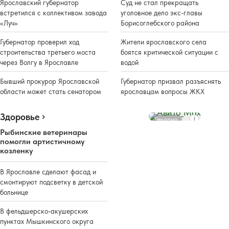
Ярославский губернатор
Суд не стал прекращать
встретился с коллективом завода
уголовное дело экс-главы
«Луч»
Борисоглебского района
Губернатор проверил ход
Жители ярославского села
строительства третьего моста
боятся критической ситуации с
через Волгу в Ярославле
водой
Бывший прокурор Ярославской
Губернатор призвал разъяснять
области может стать сенатором
ярославцам вопросы ЖКХ
Здоровье
Реклама
Рыбинские ветеринары
помогли артистичному
козленку
В Ярославле сделают фасад и
смонтируют подсветку в детской
больнице
В фельдшерско-акушерских
пунктах Мышкинского округа