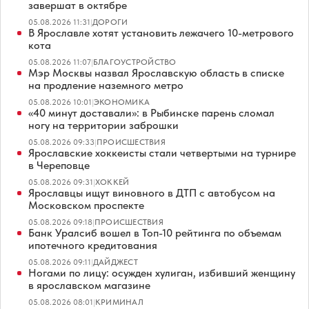
завершат в октябре
05.08.2026 11:31
|
ДОРОГИ
В Ярославле хотят установить лежачего 10-метрового
кота
05.08.2026 11:07
|
БЛАГОУСТРОЙСТВО
Мэр Москвы назвал Ярославскую область в списке
на продление наземного метро
05.08.2026 10:01
|
ЭКОНОМИКА
«40 минут доставали»: в Рыбинске парень сломал
ногу на территории заброшки
05.08.2026 09:33
|
ПРОИСШЕСТВИЯ
Ярославские хоккеисты стали четвертыми на турнире
в Череповце
05.08.2026 09:31
|
ХОККЕЙ
Ярославцы ищут виновного в ДТП с автобусом на
Московском проспекте
05.08.2026 09:18
|
ПРОИСШЕСТВИЯ
Банк Уралсиб вошел в Топ-10 рейтинга по объемам
ипотечного кредитования
05.08.2026 09:11
|
ДАЙДЖЕСТ
Ногами по лицу: осужден хулиган, избивший женщину
в ярославском магазине
05.08.2026 08:01
|
КРИМИНАЛ