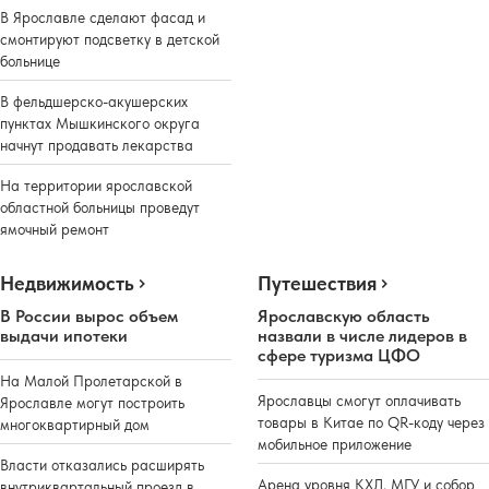
В Ярославле сделают фасад и
смонтируют подсветку в детской
больнице
В фельдшерско-акушерских
пунктах Мышкинского округа
начнут продавать лекарства
На территории ярославской
областной больницы проведут
ямочный ремонт
Недвижимость
Путешествия
В России вырос объем
Ярославскую область
выдачи ипотеки
назвали в числе лидеров в
сфере туризма ЦФО
На Малой Пролетарской в
Ярославцы смогут оплачивать
Ярославле могут построить
товары в Китае по QR-коду через
многоквартирный дом
мобильное приложение
Власти отказались расширять
Арена уровня КХЛ, МГУ и собор
внутриквартальный проезд в