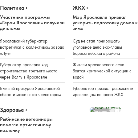
Политика
ЖКХ
Участники программы
Мэр Ярославля призвал
«Герои Ярославии» получили
ускорить подготовку домов к
дипломы
зиме
Ярославский губернатор
Суд не стал прекращать
встретился с коллективом завода
уголовное дело экс-главы
«Луч»
Борисоглебского района
Губернатор проверил ход
Жители ярославского села
строительства третьего моста
боятся критической ситуации с
через Волгу в Ярославле
водой
Бывший прокурор Ярославской
Губернатор призвал разъяснять
области может стать сенатором
ярославцам вопросы ЖКХ
Здоровье
Реклама
Рыбинские ветеринары
помогли артистичному
козленку