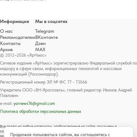
Информация
Мы в соцсетях
О нас
Telegram
Рекламодателям
ВКонтакте
Контакты
Дзен
Архив
MAX
© 2012–2026 «ЯрНьюс»
Сетевое издание «ЯрНьюс» зарегистрировано Федеральной службой по
надзору в сфере связи, информационных технологий и массовых
коммуникаций (Роскомнадзор).
Регистрационный номер ЭЛ № ФС 77 - 73566
Учредитель ООО «ВН-Ярославль», главный редактор Иванов Андрей
Павлович
e-mail:
yarnews76@gmail.com
Политика обработки персональных данных
Все права на любые материалы, опубликованные на сайте, защищены в
соответствии с российским и международным законодательством об авторском
Продолжая пользоваться сайтом, вы соглашаетесь с
праве и смежных правах. Любое использование текстовых, фото, аудио и