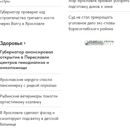
Мэр Ярославля призвал ускорить
«Луч»
подготовку домов к зиме
Губернатор проверил ход
Суд не стал прекращать
строительства третьего моста
уголовное дело экс-главы
через Волгу в Ярославле
Борисоглебского района
Здоровье
Реклама
Губернатор анонсировал
открытие в Переславле
центров гемодиализа и
онкопомощи
Ярославские хирурги спасли
пенсионерку с редкой опухолью
Рыбинские ветеринары помогли
артистичному козленку
В Ярославле сделают фасад и
смонтируют подсветку в детской
больнице