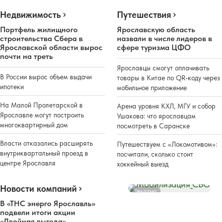
Недвижимость
Путешествия
Портфель жилищного
Ярославскую область
строительства Сбера в
назвали в числе лидеров в
Ярославской области вырос
сфере туризма ЦФО
почти на треть
Ярославцы смогут оплачивать
В России вырос объем выдачи
товары в Китае по QR-коду через
ипотеки
мобильное приложение
На Малой Пролетарской в
Арена уровня КХЛ, МГУ и собор
Ярославле могут построить
Ушакова: что ярославцам
многоквартирный дом
посмотреть в Саранске
Власти отказались расширять
Путешествуем с «Локомотивом»:
внутриквартальный проезд в
посчитали, сколько стоит
центре Ярославля
хоккейный выезд
Новости компаний
Реклама
В «ТНС энерго Ярославль»
подвели итоги акции
«Двойная выгода»