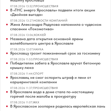
машину ярославца
07.08.2026 13:52
|
ПРОИСШЕСТВИЯ
В «ТНС энерго Ярославль» подвели итоги акции
«Двойная выгода»
07.08.2026 13:27
|
НОВОСТИ КОМПАНИЙ
Жена Александра Радулова напомнила о чудесном
спасении «Локомотива»
07.08.2026 13:06
|
ХОККЕЙ
Названа дата открытия основной арены
волейбольного центра в Ярославле
07.08.2026 12:07
|
НАУКА
Ярославцу грозит пожизненный срок за госизмену
07.08.2026 11:53
|
ПРОИСШЕСТВИЯ
Победителям забега в Ярославле вручат бетонную
крышку люка
07.08.2026 11:44
|
СПОРТ
Ярославец не смог оспорить штраф и пени от
каршеринговой компании
07.08.2026 11:37
|
ПРОИСШЕСТВИЯ
В Ярославле вода в доме стала по-настоящему
горячей после жалобы в прокуратуру
07.08.2026 11:07
|
ЖКХ
В Ярославском зоопарке родилась европейская лань