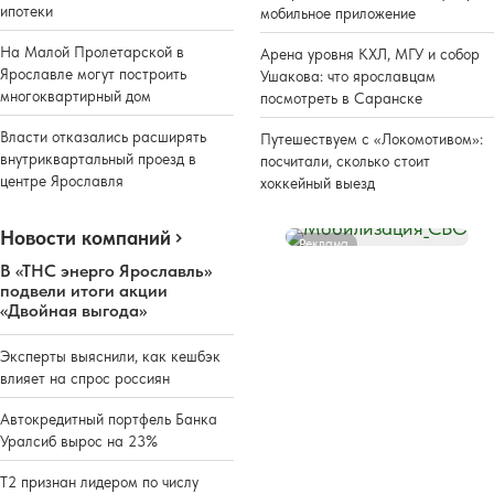
ипотеки
мобильное приложение
На Малой Пролетарской в
Арена уровня КХЛ, МГУ и собор
Ярославле могут построить
Ушакова: что ярославцам
многоквартирный дом
посмотреть в Саранске
Власти отказались расширять
Путешествуем с «Локомотивом»:
внутриквартальный проезд в
посчитали, сколько стоит
центре Ярославля
хоккейный выезд
Новости компаний
Реклама
В «ТНС энерго Ярославль»
подвели итоги акции
«Двойная выгода»
Эксперты выяснили, как кешбэк
влияет на спрос россиян
Автокредитный портфель Банка
Уралсиб вырос на 23%
Т2 признан лидером по числу