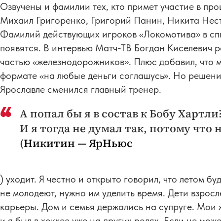
Озвучены и фамилии тех, кто примет участие в пр
Михаил Григоренко, Григорий Панин, Никита Нест
Фамилий действующих игроков «Локомотива» в спис
появятся. В интервью Матч-ТВ Богдан Киселевич р
частью «железнодорожников». Плюс добавил, что м
формате «на любые деньги соглашусь». Но решение
Ярославле сменился главный тренер.
А попал бы я в состав к Бобу Хартли
И я тогда не думал так, потому что 
(
Никитин — ЯрНьюс
) уходит. Я честно и открыто говорил, что летом б
не молодеют, нужно им уделить время. Дети взросле
карьеры. Дом и семья держались на супруге. Мои 
и я был в хоккее уже на других ролях. Если не мож