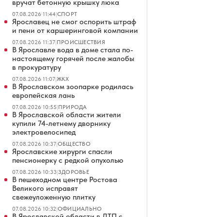
вручат бетонную крышку люка
07.08.2026 11:44
|
СПОРТ
Ярославец не смог оспорить штраф
и пени от каршеринговой компании
07.08.2026 11:37
|
ПРОИСШЕСТВИЯ
В Ярославле вода в доме стала по-
настоящему горячей после жалобы
в прокуратуру
07.08.2026 11:07
|
ЖКХ
В Ярославском зоопарке родилась
европейская лань
07.08.2026 10:55
|
ПРИРОДА
В Ярославской области жители
купили 74-летнему дворнику
электровелосипед
07.08.2026 10:37
|
ОБЩЕСТВО
Ярославские хирурги спасли
пенсионерку с редкой опухолью
07.08.2026 10:33
|
ЗДОРОВЬЕ
В пешеходном центре Ростова
Великого исправят
свежеуложенную плитку
07.08.2026 10:32
|
ОФИЦИАЛЬНО
В Ярославской области в ДТП с