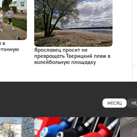
 в
етонную
Ярославец просит не
превращать Тверицкий пляж в
волейбольную площадку
МЕСЯЦ
НЕ