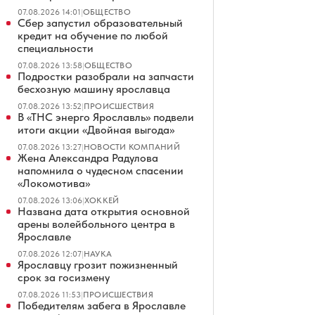
07.08.2026 14:01
|
ОБЩЕСТВО
Сбер запустил образовательный
кредит на обучение по любой
специальности
07.08.2026 13:58
|
ОБЩЕСТВО
Подростки разобрали на запчасти
бесхозную машину ярославца
07.08.2026 13:52
|
ПРОИСШЕСТВИЯ
В «ТНС энерго Ярославль» подвели
итоги акции «Двойная выгода»
07.08.2026 13:27
|
НОВОСТИ КОМПАНИЙ
Жена Александра Радулова
напомнила о чудесном спасении
«Локомотива»
07.08.2026 13:06
|
ХОККЕЙ
Названа дата открытия основной
арены волейбольного центра в
Ярославле
07.08.2026 12:07
|
НАУКА
Ярославцу грозит пожизненный
срок за госизмену
07.08.2026 11:53
|
ПРОИСШЕСТВИЯ
Победителям забега в Ярославле