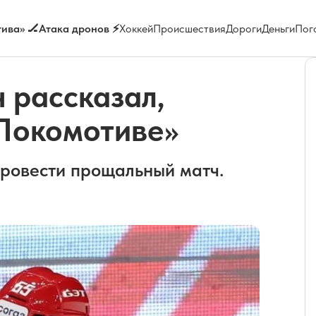
ива» 🏒
Атака дронов ⚡
Хоккей
Происшествия
Дороги
Деньги
Пог
 рассказал,
«Локомотиве»
провести прощальный матч.