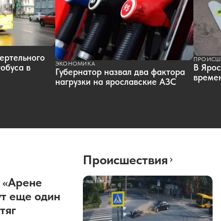
ертельного
ПРОИСШ
ЭКОНОМИКА
обуса в
В Ярос
Губернатор назвал два фактора
времен
нагрузки на ярославские АЗС
Происшествия
 «Арене
т еще один
тяг