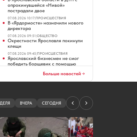
опрокинувшейся «Нивой»
пострадали двое
07.08.2026 10:17
|
ПРОИСШЕСТВИЯ
В «Ярдормосте» назначили нового
директора
07.08.2026 09:51
|
ОБЩЕСТВО
Окрестности Ярославля покинули
клещи
07.08.2026 09:45
|
ПРОИСШЕСТВИЯ
Ярославский бизнесмен не смог
победить борщевик с помощью
дрона
Больше новостей
07.08.2026 09:19
|
ОБЩЕСТВО
В Ярославской области погиб
рыбак, перевернувшийся на лодке
07.08.2026 09:17
|
ПРОИСШЕСТВИЯ
Организатора сайта ярославских
ДЕЛЯ
ВЧЕРА
СЕГОДНЯ
проституток судили за
мошенничество
07.08.2026 08:01
|
КРИМИНАЛ
Ярославские водители ждут чеков
на платных парковках
07.08.2026 07:01
|
ОБЩЕСТВО