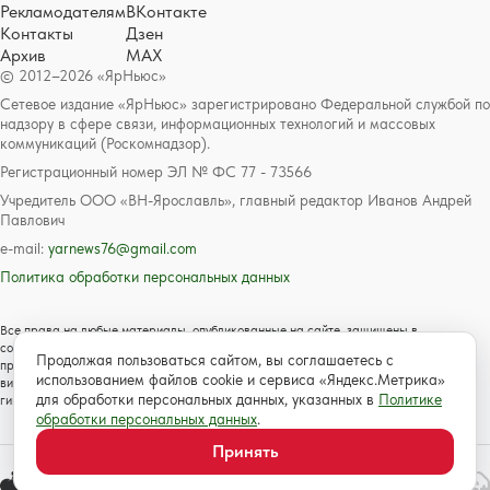
Рекламодателям
ВКонтакте
Контакты
Дзен
Архив
MAX
© 2012–2026 «ЯрНьюс»
Сетевое издание «ЯрНьюс» зарегистрировано Федеральной службой по
надзору в сфере связи, информационных технологий и массовых
коммуникаций (Роскомнадзор).
Регистрационный номер ЭЛ № ФС 77 - 73566
Учредитель ООО «ВН-Ярославль», главный редактор Иванов Андрей
Павлович
e-mail:
yarnews76@gmail.com
Политика обработки персональных данных
Все права на любые материалы, опубликованные на сайте, защищены в
соответствии с российским и международным законодательством об авторском
Продолжая пользоваться сайтом, вы соглашаетесь с
праве и смежных правах. Любое использование текстовых, фото, аудио и
использованием файлов cookie и сервиса «Яндекс.Метрика»
видеоматериалов возможно только с согласия правообладателя с обязательной
для обработки персональных данных, указанных в
Политике
гиперссылкой на сайт https://www.yarnews.net; Для детей старше 16 лет.
обработки персональных данных
.
Принять