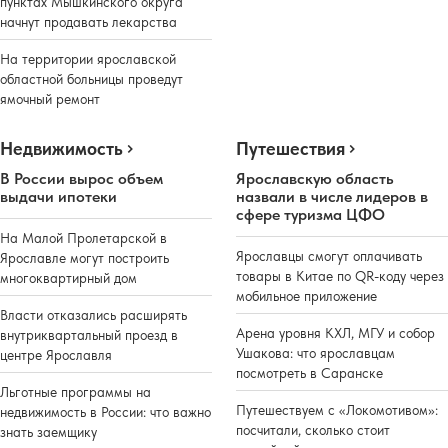
пунктах Мышкинского округа
начнут продавать лекарства
На территории ярославской
областной больницы проведут
ямочный ремонт
Недвижимость
Путешествия
В России вырос объем
Ярославскую область
выдачи ипотеки
назвали в числе лидеров в
сфере туризма ЦФО
На Малой Пролетарской в
Ярославцы смогут оплачивать
Ярославле могут построить
товары в Китае по QR-коду через
многоквартирный дом
мобильное приложение
Власти отказались расширять
Арена уровня КХЛ, МГУ и собор
внутриквартальный проезд в
Ушакова: что ярославцам
центре Ярославля
посмотреть в Саранске
Льготные программы на
Путешествуем с «Локомотивом»:
недвижимость в России: что важно
посчитали, сколько стоит
знать заемщику