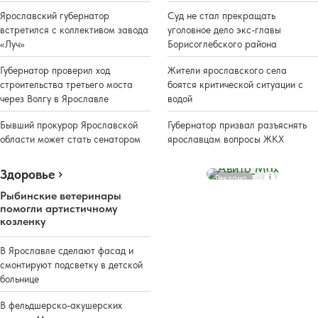
Ярославский губернатор
Суд не стал прекращать
встретился с коллективом завода
уголовное дело экс-главы
«Луч»
Борисоглебского района
Губернатор проверил ход
Жители ярославского села
строительства третьего моста
боятся критической ситуации с
через Волгу в Ярославле
водой
Бывший прокурор Ярославской
Губернатор призвал разъяснять
области может стать сенатором
ярославцам вопросы ЖКХ
Здоровье
Реклама
Рыбинские ветеринары
помогли артистичному
козленку
В Ярославле сделают фасад и
смонтируют подсветку в детской
больнице
В фельдшерско-акушерских