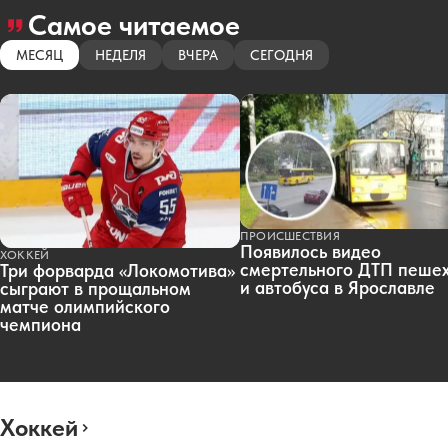
Самое читаемое
МЕСЯЦ
НЕДЕЛЯ
ВЧЕРА
СЕГОДНЯ
ПРОИСШЕСТВИЯ
Появилось видео
ХОККЕЙ
смертельного ДТП пеше
Три форварда «Локомотива»
и автобуса в Ярославле
сыграют в прощальном
матче олимпийского
чемпиона
Хоккей