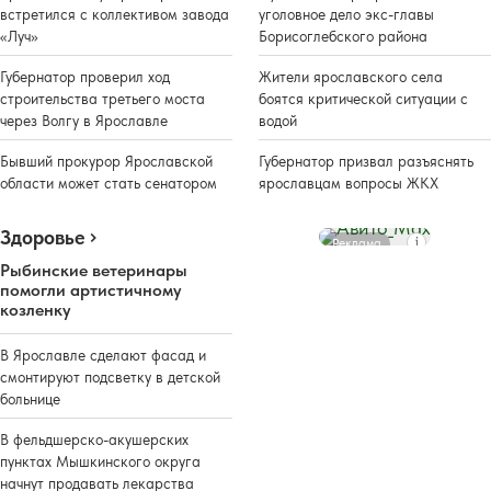
встретился с коллективом завода
уголовное дело экс-главы
«Луч»
Борисоглебского района
Губернатор проверил ход
Жители ярославского села
строительства третьего моста
боятся критической ситуации с
через Волгу в Ярославле
водой
Бывший прокурор Ярославской
Губернатор призвал разъяснять
области может стать сенатором
ярославцам вопросы ЖКХ
Здоровье
Реклама
Рыбинские ветеринары
помогли артистичному
козленку
В Ярославле сделают фасад и
смонтируют подсветку в детской
больнице
В фельдшерско-акушерских
пунктах Мышкинского округа
начнут продавать лекарства