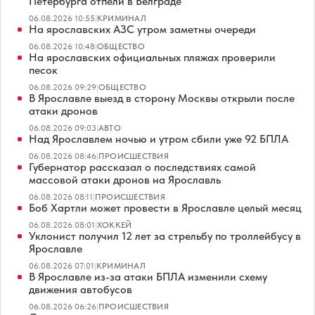
Петербурга отпели в Белграде
06.08.2026 10:55
|
КРИМИНАЛ
На ярославских АЗС утром заметны очереди
06.08.2026 10:48
|
ОБЩЕСТВО
На ярославских официальных пляжах проверили
песок
06.08.2026 09:29
|
ОБЩЕСТВО
В Ярославле выезд в сторону Москвы открыли после
атаки дронов
06.08.2026 09:03
|
АВТО
Над Ярославлем ночью и утром сбили уже 92 БПЛА
06.08.2026 08:46
|
ПРОИСШЕСТВИЯ
Губернатор рассказал о последствиях самой
массовой атаки дронов на Ярославль
06.08.2026 08:11
|
ПРОИСШЕСТВИЯ
Боб Хартли может провести в Ярославле целый месяц
06.08.2026 08:01
|
ХОККЕЙ
Уклонист получил 12 лет за стрельбу по троллейбусу в
Ярославле
06.08.2026 07:01
|
КРИМИНАЛ
В Ярославле из-за атаки БПЛА изменили схему
движения автобусов
06.08.2026 06:26
|
ПРОИСШЕСТВИЯ