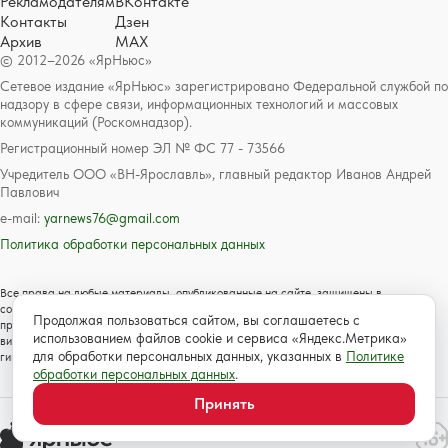
Рекламодателям
ВКонтакте
Контакты
Дзен
Архив
MAX
© 2012–2026 «ЯрНьюс»
Сетевое издание «ЯрНьюс» зарегистрировано Федеральной службой по
надзору в сфере связи, информационных технологий и массовых
коммуникаций (Роскомнадзор).
Регистрационный номер ЭЛ № ФС 77 - 73566
Учредитель ООО «ВН-Ярославль», главный редактор Иванов Андрей
Павлович
e-mail:
yarnews76@gmail.com
Политика обработки персональных данных
Все права на любые материалы, опубликованные на сайте, защищены в
соответствии с российским и международным законодательством об авторском
Продолжая пользоваться сайтом, вы соглашаетесь с
праве и смежных правах. Любое использование текстовых, фото, аудио и
использованием файлов cookie и сервиса «Яндекс.Метрика»
видеоматериалов возможно только с согласия правообладателя с обязательной
для обработки персональных данных, указанных в
Политике
гиперссылкой на сайт https://www.yarnews.net; Для детей старше 16 лет.
обработки персональных данных
.
Принять