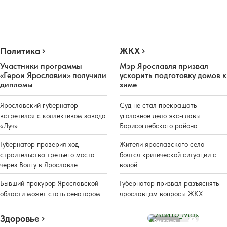
Политика
ЖКХ
Участники программы
Мэр Ярославля призвал
«Герои Ярославии» получили
ускорить подготовку домов к
дипломы
зиме
Ярославский губернатор
Суд не стал прекращать
встретился с коллективом завода
уголовное дело экс-главы
«Луч»
Борисоглебского района
Губернатор проверил ход
Жители ярославского села
строительства третьего моста
боятся критической ситуации с
через Волгу в Ярославле
водой
Бывший прокурор Ярославской
Губернатор призвал разъяснять
области может стать сенатором
ярославцам вопросы ЖКХ
Здоровье
Реклама