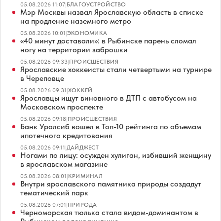
05.08.2026 11:07
|
БЛАГОУСТРОЙСТВО
Мэр Москвы назвал Ярославскую область в списке
на продление наземного метро
05.08.2026 10:01
|
ЭКОНОМИКА
«40 минут доставали»: в Рыбинске парень сломал
ногу на территории заброшки
05.08.2026 09:33
|
ПРОИСШЕСТВИЯ
Ярославские хоккеисты стали четвертыми на турнире
в Череповце
05.08.2026 09:31
|
ХОККЕЙ
Ярославцы ищут виновного в ДТП с автобусом на
Московском проспекте
05.08.2026 09:18
|
ПРОИСШЕСТВИЯ
Банк Уралсиб вошел в Топ-10 рейтинга по объемам
ипотечного кредитования
05.08.2026 09:11
|
ДАЙДЖЕСТ
Ногами по лицу: осужден хулиган, избивший женщину
в ярославском магазине
05.08.2026 08:01
|
КРИМИНАЛ
Внутри ярославского памятника природы создадут
тематический парк
05.08.2026 07:01
|
ПРИРОДА
Черноморская тюлька стала видом-доминантом в