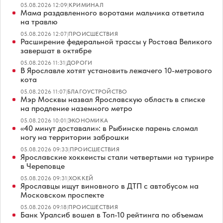
05.08.2026 12:09
|
КРИМИНАЛ
Мама раздавленного воротами мальчика ответила
на травлю
05.08.2026 12:07
|
ПРОИСШЕСТВИЯ
Расширение федеральной трассы у Ростова Великого
завершат в октябре
05.08.2026 11:31
|
ДОРОГИ
В Ярославле хотят установить лежачего 10-метрового
кота
05.08.2026 11:07
|
БЛАГОУСТРОЙСТВО
Мэр Москвы назвал Ярославскую область в списке
на продление наземного метро
05.08.2026 10:01
|
ЭКОНОМИКА
«40 минут доставали»: в Рыбинске парень сломал
ногу на территории заброшки
05.08.2026 09:33
|
ПРОИСШЕСТВИЯ
Ярославские хоккеисты стали четвертыми на турнире
в Череповце
05.08.2026 09:31
|
ХОККЕЙ
Ярославцы ищут виновного в ДТП с автобусом на
Московском проспекте
05.08.2026 09:18
|
ПРОИСШЕСТВИЯ
Банк Уралсиб вошел в Топ-10 рейтинга по объемам