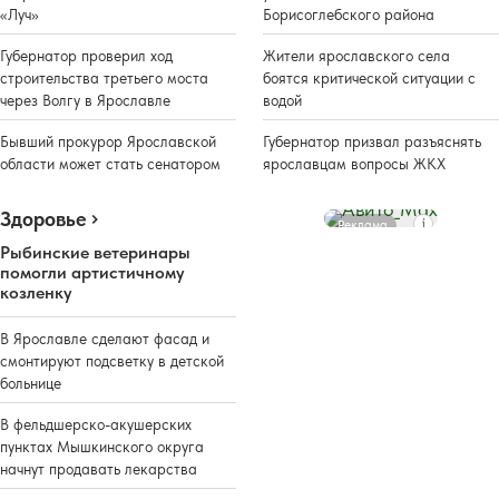
«Луч»
Борисоглебского района
Губернатор проверил ход
Жители ярославского села
строительства третьего моста
боятся критической ситуации с
через Волгу в Ярославле
водой
Бывший прокурор Ярославской
Губернатор призвал разъяснять
области может стать сенатором
ярославцам вопросы ЖКХ
Здоровье
Реклама
Рыбинские ветеринары
помогли артистичному
козленку
В Ярославле сделают фасад и
смонтируют подсветку в детской
больнице
В фельдшерско-акушерских
пунктах Мышкинского округа
начнут продавать лекарства