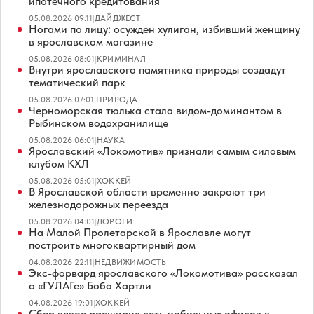
ипотечного кредитования
05.08.2026 09:11
|
ДАЙДЖЕСТ
Ногами по лицу: осужден хулиган, избивший женщину
в ярославском магазине
05.08.2026 08:01
|
КРИМИНАЛ
Внутри ярославского памятника природы создадут
тематический парк
05.08.2026 07:01
|
ПРИРОДА
Черноморская тюлька стала видом-доминантом в
Рыбинском водохранилище
05.08.2026 06:01
|
НАУКА
Ярославский «Локомотив» признали самым силовым
клубом КХЛ
05.08.2026 05:01
|
ХОККЕЙ
В Ярославской области временно закроют три
железнодорожных переезда
05.08.2026 04:01
|
ДОРОГИ
На Малой Пролетарской в Ярославле могут
построить многоквартирный дом
04.08.2026 22:11
|
НЕДВИЖИМОСТЬ
Экс-форвард ярославского «Локомотива» рассказал
о «ГУЛАГе» Боба Хартли
04.08.2026 19:01
|
ХОККЕЙ
Сбер вдвое расширил сеть мобильных офисов в