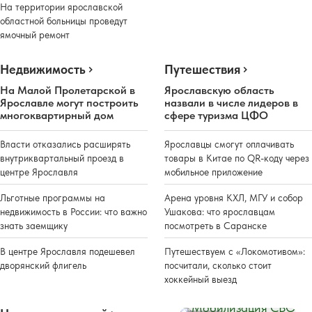
На территории ярославской
областной больницы проведут
ямочный ремонт
Недвижимость
Путешествия
На Малой Пролетарской в
Ярославскую область
Ярославле могут построить
назвали в числе лидеров в
многоквартирный дом
сфере туризма ЦФО
Власти отказались расширять
Ярославцы смогут оплачивать
внутриквартальный проезд в
товары в Китае по QR-коду через
центре Ярославля
мобильное приложение
Льготные программы на
Арена уровня КХЛ, МГУ и собор
недвижимость в России: что важно
Ушакова: что ярославцам
знать заемщику
посмотреть в Саранске
В центре Ярославля подешевел
Путешествуем с «Локомотивом»:
дворянский флигель
посчитали, сколько стоит
хоккейный выезд