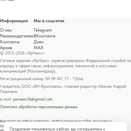
Информация
Мы в соцсетях
О нас
Telegram
Рекламодателям
ВКонтакте
Контакты
Дзен
Архив
MAX
© 2012–2026 «ЯрНьюс»
Сетевое издание «ЯрНьюс» зарегистрировано Федеральной службой по
надзору в сфере связи, информационных технологий и массовых
коммуникаций (Роскомнадзор).
Регистрационный номер ЭЛ № ФС 77 - 73566
Учредитель ООО «ВН-Ярославль», главный редактор Иванов Андрей
Павлович
e-mail:
yarnews76@gmail.com
Политика обработки персональных данных
Все права на любые материалы, опубликованные на сайте, защищены в
соответствии с российским и международным законодательством об авторском
Продолжая пользоваться сайтом, вы соглашаетесь с
праве и смежных правах. Любое использование текстовых, фото, аудио и