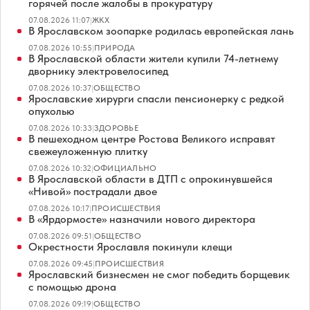
горячей после жалобы в прокуратуру
07.08.2026 11:07
|
ЖКХ
В Ярославском зоопарке родилась европейская лань
07.08.2026 10:55
|
ПРИРОДА
В Ярославской области жители купили 74-летнему
дворнику электровелосипед
07.08.2026 10:37
|
ОБЩЕСТВО
Ярославские хирурги спасли пенсионерку с редкой
опухолью
07.08.2026 10:33
|
ЗДОРОВЬЕ
В пешеходном центре Ростова Великого исправят
свежеуложенную плитку
07.08.2026 10:32
|
ОФИЦИАЛЬНО
В Ярославской области в ДТП с опрокинувшейся
«Нивой» пострадали двое
07.08.2026 10:17
|
ПРОИСШЕСТВИЯ
В «Ярдормосте» назначили нового директора
07.08.2026 09:51
|
ОБЩЕСТВО
Окрестности Ярославля покинули клещи
07.08.2026 09:45
|
ПРОИСШЕСТВИЯ
Ярославский бизнесмен не смог победить борщевик
с помощью дрона
07.08.2026 09:19
|
ОБЩЕСТВО