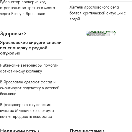
Губернатор проверил ход
Жители ярославского села
строительства третьего моста
боятся критической ситуации с
через Волгу в Ярославле
водой
Здоровье
Реклама
Ярославские хирурги спасли
пенсионерку с редкой
опухолью
Рыбинские ветеринары помогли
артистичному козленку
В Ярославле сделают фасад и
смонтируют подсветку в детской
больнице
В фельдшерско-акушерских
пунктах Мышкинского округа
начнут продавать лекарства
Недвижимость
Путешествия