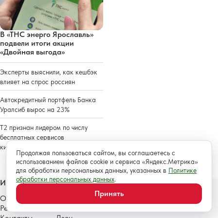
В «ТНС энерго Ярославль»
подвели итоги акции
«Двойная выгода»
Эксперты выяснили, как кешбэк
влияет на спрос россиян
Автокредитный портфель Банка
Уралсиб вырос на 23%
Т2 признан лидером по числу
бесплатных сервисов
кибербезопасности
Продолжая пользоваться сайтом, вы соглашаетесь с
использованием файлов cookie и сервиса «Яндекс.Метрика»
для обработки персональных данных, указанных в
Политике
обработки персональных данных
.
Информация
Мы в соцсетях
Принять
О нас
Telegram
Рекламодателям
ВКонтакте
Контакты
Дзен