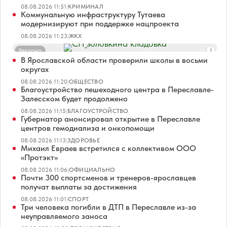
08.08.2026 11:51
|
КРИМИНАЛ
Коммунальную инфраструктуру Тутаева
модернизируют при поддержке нацпроекта
08.08.2026 11:23
|
ЖКХ
Реклама
В Ярославской области проверили школы в восьми
округах
08.08.2026 11:20
|
ОБЩЕСТВО
Благоустройство пешеходного центра в Переславле-
Залесском будет продолжено
08.08.2026 11:15
|
БЛАГОУСТРОЙСТВО
Губернатор анонсировал открытие в Переславле
центров гемодиализа и онкопомощи
08.08.2026 11:13
|
ЗДОРОВЬЕ
Михаил Евраев встретился с коллективом ООО
«Протэкт»
08.08.2026 11:06
|
ОФИЦИАЛЬНО
Почти 300 спортсменов и тренеров-ярославцев
получат выплаты за достижения
08.08.2026 11:01
|
СПОРТ
Три человека погибли в ДТП в Переславле из-за
неуправляемого заноса