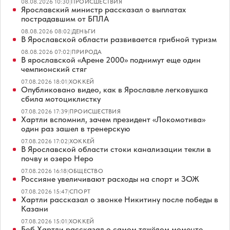
08.08.2026 10:30
|
ПРОИСШЕСТВИЯ
Ярославский министр рассказал о выплатах
пострадавшим от БПЛА
08.08.2026 08:02
|
ДЕНЬГИ
В Ярославской области развивается грибной туризм
08.08.2026 07:02
|
ПРИРОДА
В ярославской «Арене 2000» поднимут еще один
чемпионский стяг
07.08.2026 18:01
|
ХОККЕЙ
Опубликовано видео, как в Ярославле легковушка
сбила мотоциклистку
07.08.2026 17:39
|
ПРОИСШЕСТВИЯ
Хартли вспомнил, зачем президент «Локомотива»
один раз зашел в тренерскую
07.08.2026 17:02
|
ХОККЕЙ
В Ярославской области стоки канализации текли в
почву и озеро Неро
07.08.2026 16:18
|
ОБЩЕСТВО
Россияне увеличивают расходы на спорт и ЗОЖ
07.08.2026 15:47
|
СПОРТ
Хартли рассказал о звонке Никитину после победы в
Казани
07.08.2026 15:01
|
ХОККЕЙ
Боб Хартли рассказал о самом тяжёлом моменте