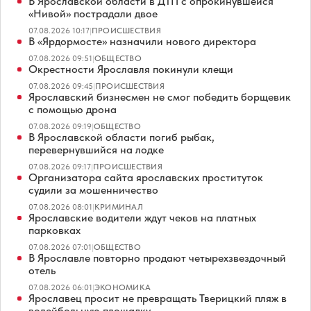
В Ярославской области в ДТП с опрокинувшейся
«Нивой» пострадали двое
07.08.2026 10:17
|
ПРОИСШЕСТВИЯ
В «Ярдормосте» назначили нового директора
07.08.2026 09:51
|
ОБЩЕСТВО
Окрестности Ярославля покинули клещи
07.08.2026 09:45
|
ПРОИСШЕСТВИЯ
Ярославский бизнесмен не смог победить борщевик
с помощью дрона
07.08.2026 09:19
|
ОБЩЕСТВО
В Ярославской области погиб рыбак,
перевернувшийся на лодке
07.08.2026 09:17
|
ПРОИСШЕСТВИЯ
Организатора сайта ярославских проституток
судили за мошенничество
07.08.2026 08:01
|
КРИМИНАЛ
Ярославские водители ждут чеков на платных
парковках
07.08.2026 07:01
|
ОБЩЕСТВО
В Ярославле повторно продают четырехзвездочный
отель
07.08.2026 06:01
|
ЭКОНОМИКА
Ярославец просит не превращать Тверицкий пляж в
волейбольную площадку