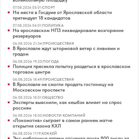
07.08.2026 05:01
|
СПОРТ
На места в Госдуме от Ярославской области
претендует 18 кандидатов
07.08.2026 04:01
|
ПОЛИТИКА
На ярославском НПЗ ликвидировали возгорание
резервуаров
06.08.2026 21:34
|
ПРОИСШЕСТВИЯ
В Ярославле ждут штормовой ветер с ливнями и
градом
06.08.2026 19:20
|
ПОГОДА
Полиция пресекла попытку раздеться в ярославском
торговом центре
06.08.2026 18:49
|
ПРОИСШЕСТВИЯ
В Ярославле не смогли продать гостиницу на
Московском проспекте
06.08.2026 18:01
|
ОБЩЕСТВО
Эксперты выяснили, как кешбэк влияет на спрос
россиян
06.08.2026 18:00
|
НОВОСТИ КОМПАНИЙ
«Локомотив» сыграет в самом раннем матче
открытия сезона КХЛ
06.08.2026 17:19
|
ХОККЕЙ
Экс-работница аптеки отсудила почти 800 тысяч за