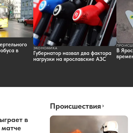
ертельного
ПРОИСШ
ЭКОНОМИКА
обуса в
В Ярос
Губернатор назвал два фактора
времен
нагрузки на ярославские АЗС
Происшествия
ыграет в
 матче