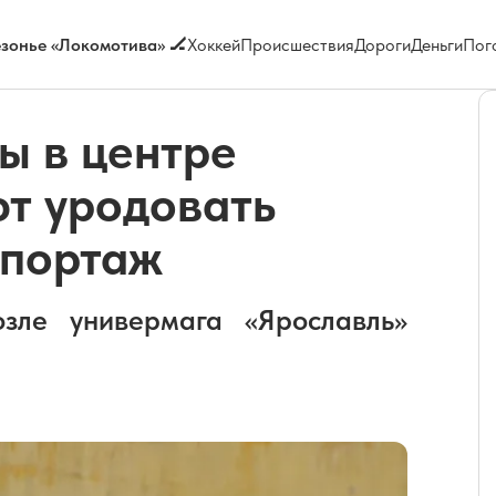
зонье «Локомотива» 🏒
Хоккей
Происшествия
Дороги
Деньги
Пог
ы в центре
т уродовать
епортаж
зле универмага «Ярославль»
.