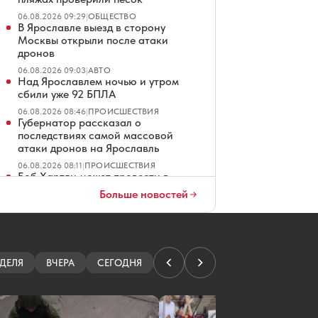
06.08.2026 09:29
|
ОБЩЕСТВО
В Ярославле выезд в сторону
Москвы открыли после атаки
дронов
06.08.2026 09:03
|
АВТО
Над Ярославлем ночью и утром
сбили уже 92 БПЛА
06.08.2026 08:46
|
ПРОИСШЕСТВИЯ
Губернатор рассказал о
последствиях самой массовой
атаки дронов на Ярославль
06.08.2026 08:11
|
ПРОИСШЕСТВИЯ
Боб Хартли может провести в
Ярославле целый месяц
Больше новостей
06.08.2026 08:01
|
ХОККЕЙ
Уклонист получил 12 лет за
стрельбу по троллейбусу в
Ярославле
06.08.2026 07:01
|
КРИМИНАЛ
ДЕЛЯ
ВЧЕРА
СЕГОДНЯ
В Ярославле из-за атаки БПЛА
изменили схему движения
автобусов
06.08.2026 06:26
|
ПРОИСШЕСТВИЯ