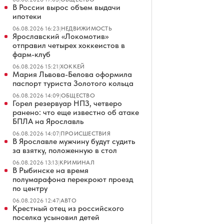
В России вырос объем выдачи
ипотеки
06.08.2026 16:23
|
НЕДВИЖИМОСТЬ
Ярославский «Локомотив»
отправил четырех хоккеистов в
фарм-клуб
06.08.2026 15:21
|
ХОККЕЙ
Мария Львова-Белова оформила
паспорт туриста Золотого кольца
06.08.2026 14:09
|
ОБЩЕСТВО
Горел резервуар НПЗ, четверо
ранено: что еще известно об атаке
БПЛА на Ярославль
06.08.2026 14:07
|
ПРОИСШЕСТВИЯ
В Ярославле мужчину будут судить
за взятку, положенную в стол
06.08.2026 13:13
|
КРИМИНАЛ
В Рыбинске на время
полумарафона перекроют проезд
по центру
06.08.2026 12:47
|
АВТО
Крестный отец из российского
поселка усыновил детей