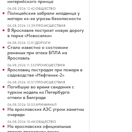
нигерийского принца
06.08.2026 12:42
|
ОБЩЕСТВО
Полицейские забрали младенца у
матери из-за угрозы безопасности
06.08.2026 12:39
|
ПРОИСШЕСТВИЯ
В Ярославле построят новую дорогу
в парке «Новоселки»
06.08.2026 12:01
|
ДОРОГИ
Стало известно о состоянии
раненых при атаке БПЛА на
Ярославль
06.08.2026 11:33
|
ПРОИСШЕСТВИЯ
Ярославец пострадал при пожаре в
садоводстве «Нефтяник-2»
06.08.2026 10:57
|
ПРОИСШЕСТВИЯ
Погибшую во время свидания с
турком модель из Петербурга
отпели в Белграде
06.08.2026 10:55
|
КРИМИНАЛ
На ярославских АЗС утром заметны
очереди
06.08.2026 10:48
|
ОБЩЕСТВО
На ярославских официальных
пляжах проверили песок