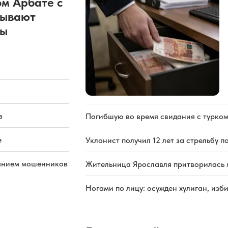
м Арбате с
рывают
ды
в
Погибшую во время свидания с турком
е
Уклонист получил 12 лет за стрельбу п
иянием мошенников
Жительница Ярославля притворилась 
Ногами по лицу: осужден хулиган, из