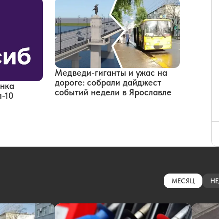
Медведи-гиганты и ужас на
дороге: собрали дайджест
анка
событий недели в Ярославле
п-10
МЕСЯЦ
НЕ