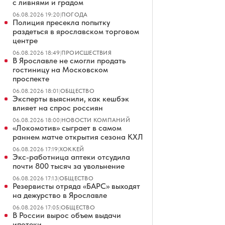
с ливнями и градом
06.08.2026 19:20
|
ПОГОДА
Полиция пресекла попытку
раздеться в ярославском торговом
центре
06.08.2026 18:49
|
ПРОИСШЕСТВИЯ
В Ярославле не смогли продать
гостиницу на Московском
проспекте
06.08.2026 18:01
|
ОБЩЕСТВО
Эксперты выяснили, как кешбэк
влияет на спрос россиян
06.08.2026 18:00
|
НОВОСТИ КОМПАНИЙ
«Локомотив» сыграет в самом
раннем матче открытия сезона КХЛ
06.08.2026 17:19
|
ХОККЕЙ
Экс-работница аптеки отсудила
почти 800 тысяч за увольнение
06.08.2026 17:13
|
ОБЩЕСТВО
Резервисты отряда «БАРС» выходят
на дежурство в Ярославле
06.08.2026 17:05
|
ОБЩЕСТВО
В России вырос объем выдачи
ипотеки