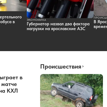
ертельного
ПРОИСШ
ЭКОНОМИКА
обуса в
В Ярос
Губернатор назвал два фактора
времен
нагрузки на ярославские АЗС
Происшествия
ыграет в
 матче
она КХЛ