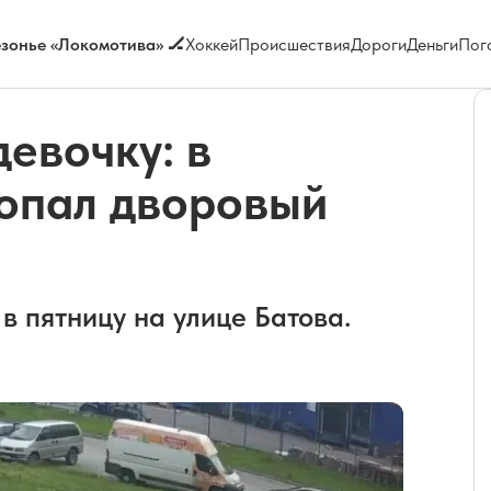
зонье «Локомотива» 🏒
Хоккей
Происшествия
Дороги
Деньги
Пог
девочку: в
попал дворовый
в пятницу на улице Батова.