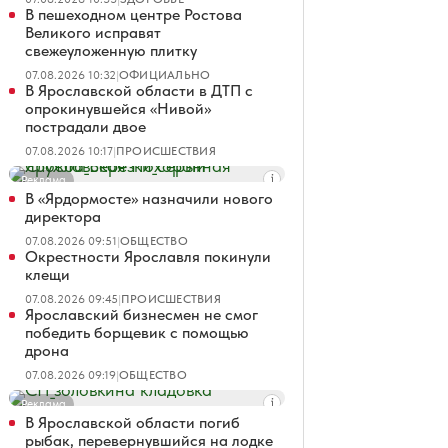
В пешеходном центре Ростова
Великого исправят
свежеуложенную плитку
07.08.2026 10:32
|
ОФИЦИАЛЬНО
В Ярославской области в ДТП с
опрокинувшейся «Нивой»
пострадали двое
07.08.2026 10:17
|
ПРОИСШЕСТВИЯ
Реклама
В «Ярдормосте» назначили нового
директора
07.08.2026 09:51
|
ОБЩЕСТВО
Окрестности Ярославля покинули
клещи
07.08.2026 09:45
|
ПРОИСШЕСТВИЯ
Ярославский бизнесмен не смог
победить борщевик с помощью
дрона
07.08.2026 09:19
|
ОБЩЕСТВО
Реклама
В Ярославской области погиб
рыбак, перевернувшийся на лодке