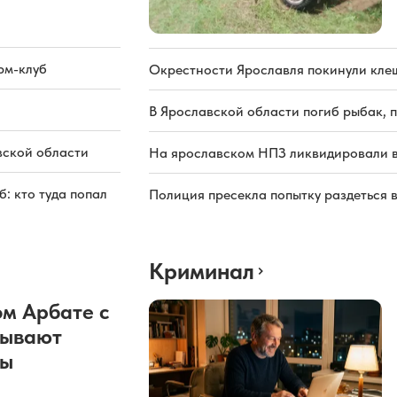
рм-клуб
Окрестности Ярославля покинули кле
В Ярославской области погиб рыбак, 
вской области
На ярославском НПЗ ликвидировали в
: кто туда попал
Полиция пресекла попытку раздеться 
Криминал
м Арбате с
рывают
ды