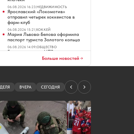
06.08.2026 16:23
|
НЕДВИЖИМОСТЬ
Ярославский «Локомотив»
отправил четырех хоккеистов в
фарм-клуб
06.08.2026 15:21
|
ХОККЕЙ
Мария Львова-Белова оформила
паспорт туриста Золотого кольца
06.08.2026 14:09
|
ОБЩЕСТВО
Горел резервуар НПЗ, четверо
ранено: что еще известно об атаке
Больше новостей
БПЛА на Ярославль
06.08.2026 14:07
|
ПРОИСШЕСТВИЯ
В Ярославле мужчину будут судить
за взятку, положенную в стол
ДЕЛЯ
ВЧЕРА
СЕГОДНЯ
06.08.2026 13:13
|
КРИМИНАЛ
В Рыбинске на время
полумарафона перекроют проезд
по центру
06.08.2026 12:47
|
АВТО
Крестный отец из российского
поселка усыновил детей
нигерийского принца
06.08.2026 12:42
|
ОБЩЕСТВО