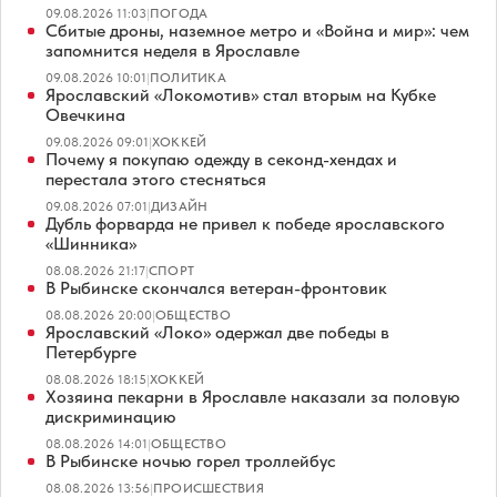
09.08.2026 11:03
|
ПОГОДА
Сбитые дроны, наземное метро и «Война и мир»: чем
запомнится неделя в Ярославле
09.08.2026 10:01
|
ПОЛИТИКА
Ярославский «Локомотив» стал вторым на Кубке
Овечкина
09.08.2026 09:01
|
ХОККЕЙ
Почему я покупаю одежду в секонд-хендах и
перестала этого стесняться
09.08.2026 07:01
|
ДИЗАЙН
Дубль форварда не привел к победе ярославского
«Шинника»
08.08.2026 21:17
|
СПОРТ
В Рыбинске скончался ветеран-фронтовик
08.08.2026 20:00
|
ОБЩЕСТВО
Ярославский «Локо» одержал две победы в
Петербурге
08.08.2026 18:15
|
ХОККЕЙ
Хозяина пекарни в Ярославле наказали за половую
дискриминацию
08.08.2026 14:01
|
ОБЩЕСТВО
В Рыбинске ночью горел троллейбус
08.08.2026 13:56
|
ПРОИСШЕСТВИЯ