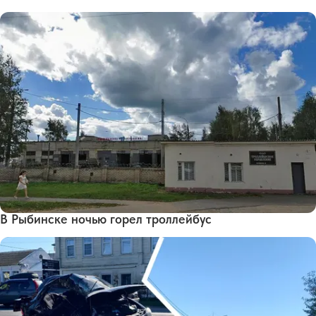
В Рыбинске ночью горел троллейбус