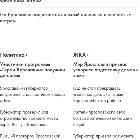
ураганным ветром
На Ярославль надвигается сильный ливень со шквалистым
ветром
Политика
ЖКХ
Участники программы
Мэр Ярославля призвал
«Герои Ярославии» получили
ускорить подготовку домов к
дипломы
зиме
Ярославский губернатор
Суд не стал прекращать
встретился с коллективом завода
уголовное дело экс-главы
«Луч»
Борисоглебского района
Губернатор проверил ход
Жители ярославского села
строительства третьего моста
боятся критической ситуации с
через Волгу в Ярославле
водой
Бывший прокурор Ярославской
Губернатор призвал разъяснять