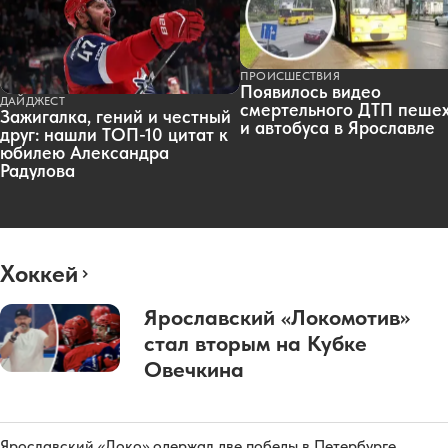
ПРОИСШЕСТВИЯ
Появилось видео
ДАЙДЖЕСТ
смертельного ДТП пеше
Зажигалка, гений и честный
и автобуса в Ярославле
друг: нашли ТОП-10 цитат к
юбилею Александра
Радулова
Хоккей
Ярославский «Локомотив»
стал вторым на Кубке
Овечкина
Ярославский «Локо» одержал две победы в Петербурге