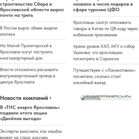
строительства Сбера в
назвали в числе лидеров в
Ярославской области вырос
сфере туризма ЦФО
почти на треть
Ярославцы смогут оплачивать
В России вырос объем выдачи
товары в Китае по QR-коду через
ипотеки
мобильное приложение
На Малой Пролетарской в
Арена уровня КХЛ, МГУ и собор
Ярославле могут построить
Ушакова: что ярославцам
многоквартирный дом
посмотреть в Саранске
Власти отказались расширять
Путешествуем с «Локомотивом»:
внутриквартальный проезд в
посчитали, сколько стоит
центре Ярославля
хоккейный выезд
Новости компаний
Реклама
В «ТНС энерго Ярославль»
подвели итоги акции
«Двойная выгода»
Эксперты выяснили, как кешбэк
влияет на спрос россиян