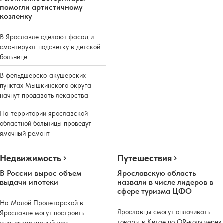
помогли артистичному
козленку
В Ярославле сделают фасад и
смонтируют подсветку в детской
больнице
В фельдшерско-акушерских
пунктах Мышкинского округа
начнут продавать лекарства
На территории ярославской
областной больницы проведут
ямочный ремонт
Недвижимость
Путешествия
В России вырос объем
Ярославскую область
выдачи ипотеки
назвали в числе лидеров в
сфере туризма ЦФО
На Малой Пролетарской в
Ярославцы смогут оплачивать
Ярославле могут построить
товары в Китае по QR-коду через
многоквартирный дом