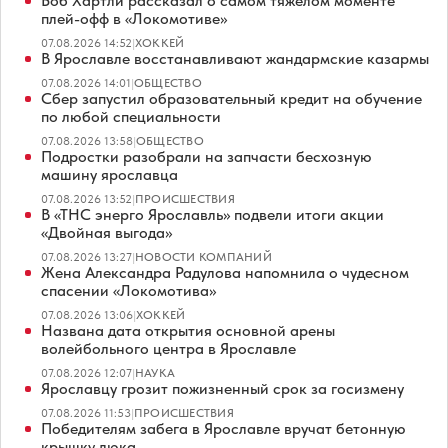
Боб Хартли рассказал о самом тяжёлом моменте
плей-офф в «Локомотиве»
07.08.2026 14:52
|
ХОККЕЙ
В Ярославле восстанавливают жандармские казармы
07.08.2026 14:01
|
ОБЩЕСТВО
Сбер запустил образовательный кредит на обучение
по любой специальности
07.08.2026 13:58
|
ОБЩЕСТВО
Подростки разобрали на запчасти бесхозную
машину ярославца
07.08.2026 13:52
|
ПРОИСШЕСТВИЯ
В «ТНС энерго Ярославль» подвели итоги акции
«Двойная выгода»
07.08.2026 13:27
|
НОВОСТИ КОМПАНИЙ
Жена Александра Радулова напомнила о чудесном
спасении «Локомотива»
07.08.2026 13:06
|
ХОККЕЙ
Названа дата открытия основной арены
волейбольного центра в Ярославле
07.08.2026 12:07
|
НАУКА
Ярославцу грозит пожизненный срок за госизмену
07.08.2026 11:53
|
ПРОИСШЕСТВИЯ
Победителям забега в Ярославле вручат бетонную
крышку люка