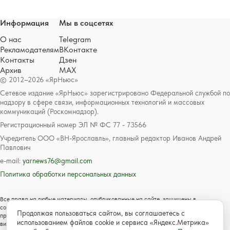
Информация
Мы в соцсетях
О нас
Telegram
Рекламодателям
ВКонтакте
Контакты
Дзен
Архив
MAX
© 2012–2026 «ЯрНьюс»
Сетевое издание «ЯрНьюс» зарегистрировано Федеральной службой по
надзору в сфере связи, информационных технологий и массовых
коммуникаций (Роскомнадзор).
Регистрационный номер ЭЛ № ФС 77 - 73566
Учредитель ООО «ВН-Ярославль», главный редактор Иванов Андрей
Павлович
e-mail:
yarnews76@gmail.com
Политика обработки персональных данных
Все права на любые материалы, опубликованные на сайте, защищены в
соответствии с российским и международным законодательством об авторском
Продолжая пользоваться сайтом, вы соглашаетесь с
праве и смежных правах. Любое использование текстовых, фото, аудио и
использованием файлов cookie и сервиса «Яндекс.Метрика»
видеоматериалов возможно только с согласия правообладателя с обязательной