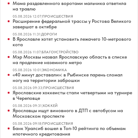
Мама раздавленного воротами мальчика ответила
на травлю
05.08.2026 12:07
|
ПРОИСШЕСТВИЯ
Расширение федеральной трассы у Ростова Великого
завершат в октябре
05.08.2026 11:31
|
ДОРОГИ
В Ярославле хотят установить лежачего 10-метрового
кота
05.08.2026 11:07
|
БЛАГОУСТРОЙСТВО
Мэр Москвы назвал Ярославскую область в списке
на продление наземного метро
05.08.2026 10:01
|
ЭКОНОМИКА
«40 минут доставали»: в Рыбинске парень сломал
ногу на территории заброшки
05.08.2026 09:33
|
ПРОИСШЕСТВИЯ
Ярославские хоккеисты стали четвертыми на турнире
в Череповце
05.08.2026 09:31
|
ХОККЕЙ
Ярославцы ищут виновного в ДТП с автобусом на
Московском проспекте
05.08.2026 09:18
|
ПРОИСШЕСТВИЯ
Банк Уралсиб вошел в Топ-10 рейтинга по объемам
ипотечного кредитования