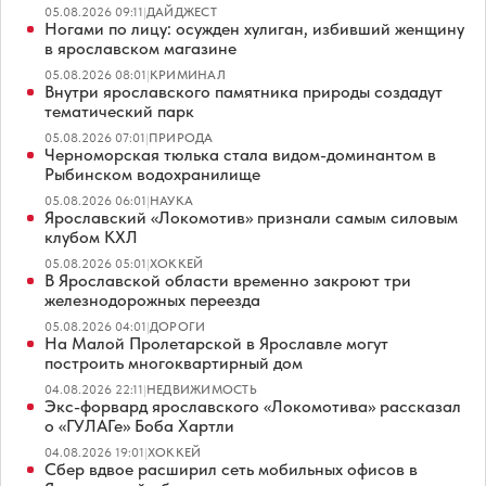
05.08.2026 09:11
|
ДАЙДЖЕСТ
Ногами по лицу: осужден хулиган, избивший женщину
в ярославском магазине
05.08.2026 08:01
|
КРИМИНАЛ
Внутри ярославского памятника природы создадут
тематический парк
05.08.2026 07:01
|
ПРИРОДА
Черноморская тюлька стала видом-доминантом в
Рыбинском водохранилище
05.08.2026 06:01
|
НАУКА
Ярославский «Локомотив» признали самым силовым
клубом КХЛ
05.08.2026 05:01
|
ХОККЕЙ
В Ярославской области временно закроют три
железнодорожных переезда
05.08.2026 04:01
|
ДОРОГИ
На Малой Пролетарской в Ярославле могут
построить многоквартирный дом
04.08.2026 22:11
|
НЕДВИЖИМОСТЬ
Экс-форвард ярославского «Локомотива» рассказал
о «ГУЛАГе» Боба Хартли
04.08.2026 19:01
|
ХОККЕЙ
Сбер вдвое расширил сеть мобильных офисов в