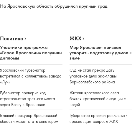
На Ярославскую область обрушился крупный град
Политика
ЖКХ
Участники программы
Мэр Ярославля призвал
«Герои Ярославии» получили
ускорить подготовку домов к
дипломы
зиме
Ярославский губернатор
Суд не стал прекращать
встретился с коллективом завода
уголовное дело экс-главы
«Луч»
Борисоглебского района
Губернатор проверил ход
Жители ярославского села
строительства третьего моста
боятся критической ситуации с
через Волгу в Ярославле
водой
Бывший прокурор Ярославской
Губернатор призвал разъяснять
области может стать сенатором
ярославцам вопросы ЖКХ