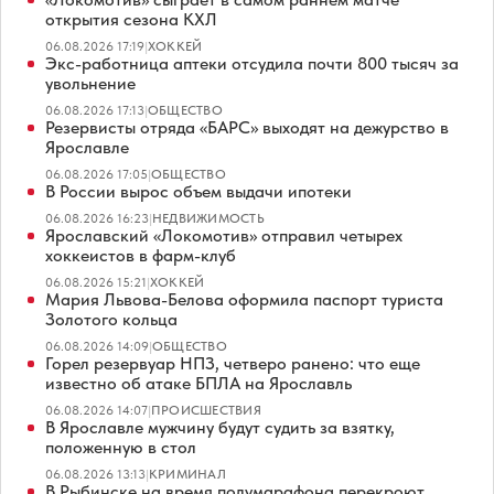
открытия сезона КХЛ
06.08.2026 17:19
|
ХОККЕЙ
Экс-работница аптеки отсудила почти 800 тысяч за
увольнение
06.08.2026 17:13
|
ОБЩЕСТВО
Резервисты отряда «БАРС» выходят на дежурство в
Ярославле
06.08.2026 17:05
|
ОБЩЕСТВО
В России вырос объем выдачи ипотеки
06.08.2026 16:23
|
НЕДВИЖИМОСТЬ
Ярославский «Локомотив» отправил четырех
хоккеистов в фарм-клуб
06.08.2026 15:21
|
ХОККЕЙ
Мария Львова-Белова оформила паспорт туриста
Золотого кольца
06.08.2026 14:09
|
ОБЩЕСТВО
Горел резервуар НПЗ, четверо ранено: что еще
известно об атаке БПЛА на Ярославль
06.08.2026 14:07
|
ПРОИСШЕСТВИЯ
В Ярославле мужчину будут судить за взятку,
положенную в стол
06.08.2026 13:13
|
КРИМИНАЛ
В Рыбинске на время полумарафона перекроют