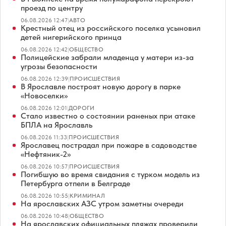
проезд по центру
06.08.2026 12:47
|
АВТО
Крестный отец из российского поселка усыновил
детей нигерийского принца
06.08.2026 12:42
|
ОБЩЕСТВО
Полицейские забрали младенца у матери из-за
угрозы безопасности
06.08.2026 12:39
|
ПРОИСШЕСТВИЯ
В Ярославле построят новую дорогу в парке
«Новоселки»
06.08.2026 12:01
|
ДОРОГИ
Стало известно о состоянии раненых при атаке
БПЛА на Ярославль
06.08.2026 11:33
|
ПРОИСШЕСТВИЯ
Ярославец пострадал при пожаре в садоводстве
«Нефтяник-2»
06.08.2026 10:57
|
ПРОИСШЕСТВИЯ
Погибшую во время свидания с турком модель из
Петербурга отпели в Белграде
06.08.2026 10:55
|
КРИМИНАЛ
На ярославских АЗС утром заметны очереди
06.08.2026 10:48
|
ОБЩЕСТВО
На ярославских официальных пляжах проверили