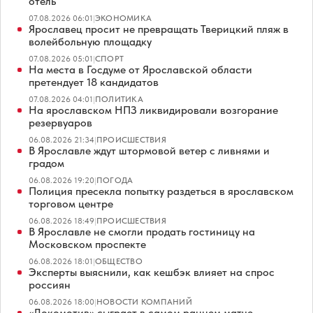
отель
07.08.2026 06:01
|
ЭКОНОМИКА
Ярославец просит не превращать Тверицкий пляж в
волейбольную площадку
07.08.2026 05:01
|
СПОРТ
На места в Госдуме от Ярославской области
претендует 18 кандидатов
07.08.2026 04:01
|
ПОЛИТИКА
На ярославском НПЗ ликвидировали возгорание
резервуаров
06.08.2026 21:34
|
ПРОИСШЕСТВИЯ
В Ярославле ждут штормовой ветер с ливнями и
градом
06.08.2026 19:20
|
ПОГОДА
Полиция пресекла попытку раздеться в ярославском
торговом центре
06.08.2026 18:49
|
ПРОИСШЕСТВИЯ
В Ярославле не смогли продать гостиницу на
Московском проспекте
06.08.2026 18:01
|
ОБЩЕСТВО
Эксперты выяснили, как кешбэк влияет на спрос
россиян
06.08.2026 18:00
|
НОВОСТИ КОМПАНИЙ
«Локомотив» сыграет в самом раннем матче