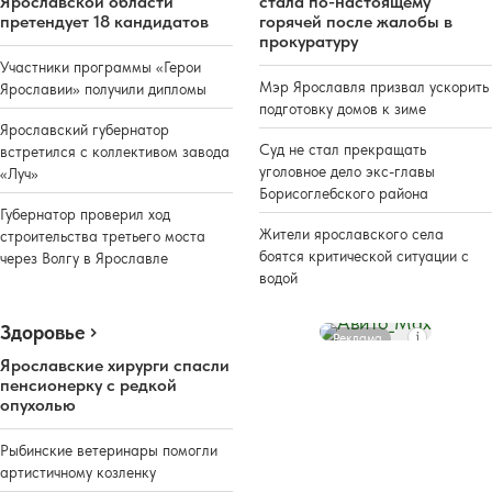
Ярославской области
стала по-настоящему
претендует 18 кандидатов
горячей после жалобы в
прокуратуру
Участники программы «Герои
Мэр Ярославля призвал ускорить
Ярославии» получили дипломы
подготовку домов к зиме
Ярославский губернатор
Суд не стал прекращать
встретился с коллективом завода
уголовное дело экс-главы
«Луч»
Борисоглебского района
Губернатор проверил ход
Жители ярославского села
строительства третьего моста
боятся критической ситуации с
через Волгу в Ярославле
водой
Здоровье
Реклама
Ярославские хирурги спасли
пенсионерку с редкой
опухолью
Рыбинские ветеринары помогли
артистичному козленку