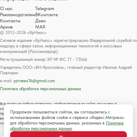
О нас
Telegram
Рекламодателям
ВКонтакте
Контакты
Дзен
Архив
MAX
© 2012–2026 «ЯрНьюс»
Сетевое издание «ЯрНьюс» зарегистрировано Федеральной службой по
надзору в сфере связи, информационных технологий и массовых
коммуникаций (Роскомнадзор).
Регистрационный номер ЭЛ № ФС 77 - 73566
Учредитель ООО «ВН-Ярославль», главный редактор Иванов Андрей
Павлович
e-mail:
yarnews76@gmail.com
Политика обработки персональных данных
Все права на любые материалы, опубликованные на сайте, защищены в
соответствии с российским и международным законодательством об авторском
Продолжая пользоваться сайтом, вы соглашаетесь с
праве и смежных правах. Любое использование текстовых, фото, аудио и
использованием файлов cookie и сервиса «Яндекс.Метрика»
видеоматериалов возможно только с согласия правообладателя с обязательной
для обработки персональных данных, указанных в
Политике
гиперссылкой на сайт https://www.yarnews.net; Для детей старше 16 лет.
обработки персональных данных
.