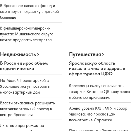
В Ярославле сделают фасад и
смонтируют подсветку в детской
больнице
В фельдшерско-акушерских
пунктах Мышкинского округа
начнут продавать лекарства
Недвижимость
Путешествия
В России вырос объем
Ярославскую область
выдачи ипотеки
назвали в числе лидеров в
сфере туризма ЦФО
На Малой Пролетарской в
Ярославцы смогут оплачивать
Ярославле могут построить
товары в Китае по QR-коду через
многоквартирный дом
мобильное приложение
Власти отказались расширять
Арена уровня КХЛ, МГУ и собор
внутриквартальный проезд в
Ушакова: что ярославцам
центре Ярославля
посмотреть в Саранске
Льготные программы на
Путешествуем с «Локомотивом»: