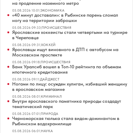
на продление наземного метро
05.08.2026 10:01
|
ЭКОНОМИКА
«40 минут доставали»: в Рыбинске парень сломал
ногу на территории заброшки
05.08.2026 09:33
|
ПРОИСШЕСТВИЯ
Ярославские хоккеисты стали четвертыми на турнире
в Череповце
05.08.2026 09:31
|
ХОККЕЙ
Ярославцы ищут виновного в ДТП с автобусом на
Московском проспекте
05.08.2026 09:18
|
ПРОИСШЕСТВИЯ
Банк Уралсиб вошел в Топ-10 рейтинга по объемам
ипотечного кредитования
05.08.2026 09:11
|
ДАЙДЖЕСТ
Ногами по лицу: осужден хулиган, избивший женщину
в ярославском магазине
05.08.2026 08:01
|
КРИМИНАЛ
Внутри ярославского памятника природы создадут
тематический парк
05.08.2026 07:01
|
ПРИРОДА
Черноморская тюлька стала видом-доминантом в
Рыбинском водохранилище
05.08.2026 06:01
|
НАУКА