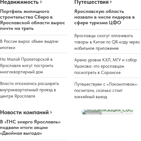
Недвижимость
Путешествия
Портфель жилищного
Ярославскую область
строительства Сбера в
назвали в числе лидеров в
Ярославской области вырос
сфере туризма ЦФО
почти на треть
Ярославцы смогут оплачивать
В России вырос объем выдачи
товары в Китае по QR-коду через
ипотеки
мобильное приложение
На Малой Пролетарской в
Арена уровня КХЛ, МГУ и собор
Ярославле могут построить
Ушакова: что ярославцам
многоквартирный дом
посмотреть в Саранске
Власти отказались расширять
Путешествуем с «Локомотивом»:
внутриквартальный проезд в
посчитали, сколько стоит
центре Ярославля
хоккейный выезд
Новости компаний
Реклама
В «ТНС энерго Ярославль»
подвели итоги акции
«Двойная выгода»