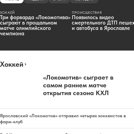
ХОККЕЙ
ПРОИСШЕСТВИЯ
Три форварда «Локомотива»
Появилось видео
сыграют в прощальном
смертельного ДТП пеше
матче олимпийского
и автобуса в Ярославле
чемпиона
Хоккей
«Локомотив» сыграет в
самом раннем матче
открытия сезона КХЛ
Ярославский «Локомотив» отправил четырех хоккеистов в
фарм-клуб