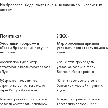
На Ярославль надвигается сильный ливень со шквалистым
ветром
Политика
ЖКХ
Участники программы
Мэр Ярославля призвал
«Герои Ярославии» получили
ускорить подготовку домов к
дипломы
зиме
Ярославский губернатор
Суд не стал прекращать
встретился с коллективом завода
уголовное дело экс-главы
«Луч»
Борисоглебского района
Губернатор проверил ход
Жители ярославского села
строительства третьего моста
боятся критической ситуации с
через Волгу в Ярославле
водой
Бывший прокурор Ярославской
Губернатор призвал разъяснять
области может стать сенатором
ярославцам вопросы ЖКХ