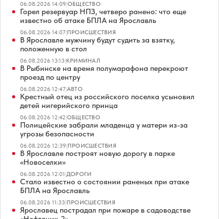
06.08.2026 14:09
|
ОБЩЕСТВО
Горел резервуар НПЗ, четверо ранено: что еще
известно об атаке БПЛА на Ярославль
06.08.2026 14:07
|
ПРОИСШЕСТВИЯ
В Ярославле мужчину будут судить за взятку,
положенную в стол
06.08.2026 13:13
|
КРИМИНАЛ
В Рыбинске на время полумарафона перекроют
проезд по центру
06.08.2026 12:47
|
АВТО
Крестный отец из российского поселка усыновил
детей нигерийского принца
06.08.2026 12:42
|
ОБЩЕСТВО
Полицейские забрали младенца у матери из-за
угрозы безопасности
06.08.2026 12:39
|
ПРОИСШЕСТВИЯ
В Ярославле построят новую дорогу в парке
«Новоселки»
06.08.2026 12:01
|
ДОРОГИ
Стало известно о состоянии раненых при атаке
БПЛА на Ярославль
06.08.2026 11:33
|
ПРОИСШЕСТВИЯ
Ярославец пострадал при пожаре в садоводстве
«Нефтяник-2»