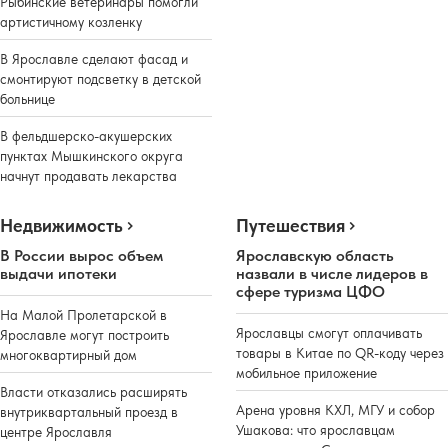
Рыбинские ветеринары помогли
артистичному козленку
В Ярославле сделают фасад и
смонтируют подсветку в детской
больнице
В фельдшерско-акушерских
пунктах Мышкинского округа
начнут продавать лекарства
Недвижимость
Путешествия
В России вырос объем
Ярославскую область
выдачи ипотеки
назвали в числе лидеров в
сфере туризма ЦФО
На Малой Пролетарской в
Ярославцы смогут оплачивать
Ярославле могут построить
товары в Китае по QR-коду через
многоквартирный дом
мобильное приложение
Власти отказались расширять
Арена уровня КХЛ, МГУ и собор
внутриквартальный проезд в
Ушакова: что ярославцам
центре Ярославля