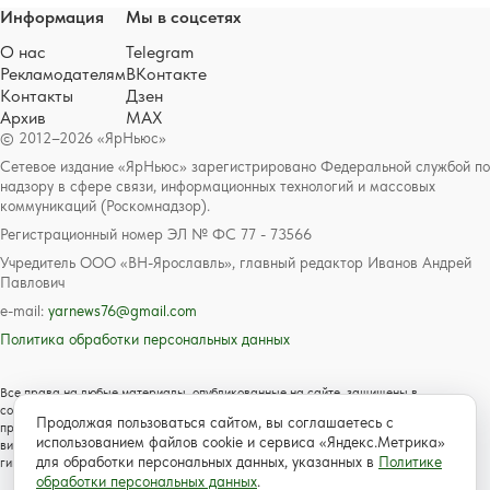
Информация
Мы в соцсетях
О нас
Telegram
Рекламодателям
ВКонтакте
Контакты
Дзен
Архив
MAX
© 2012–2026 «ЯрНьюс»
Сетевое издание «ЯрНьюс» зарегистрировано Федеральной службой по
надзору в сфере связи, информационных технологий и массовых
коммуникаций (Роскомнадзор).
Регистрационный номер ЭЛ № ФС 77 - 73566
Учредитель ООО «ВН-Ярославль», главный редактор Иванов Андрей
Павлович
e-mail:
yarnews76@gmail.com
Политика обработки персональных данных
Все права на любые материалы, опубликованные на сайте, защищены в
соответствии с российским и международным законодательством об авторском
Продолжая пользоваться сайтом, вы соглашаетесь с
праве и смежных правах. Любое использование текстовых, фото, аудио и
использованием файлов cookie и сервиса «Яндекс.Метрика»
видеоматериалов возможно только с согласия правообладателя с обязательной
для обработки персональных данных, указанных в
Политике
гиперссылкой на сайт https://www.yarnews.net; Для детей старше 16 лет.
обработки персональных данных
.