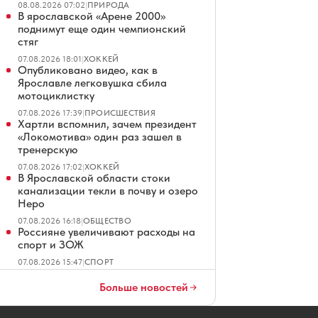
08.08.2026 07:02
|
ПРИРОДА
В ярославской «Арене 2000»
поднимут еще один чемпионский
стяг
07.08.2026 18:01
|
ХОККЕЙ
Опубликовано видео, как в
Ярославле легковушка сбила
мотоциклистку
07.08.2026 17:39
|
ПРОИСШЕСТВИЯ
Хартли вспомнил, зачем президент
«Локомотива» один раз зашел в
тренерскую
07.08.2026 17:02
|
ХОККЕЙ
В Ярославской области стоки
канализации текли в почву и озеро
Неро
07.08.2026 16:18
|
ОБЩЕСТВО
Россияне увеличивают расходы на
спорт и ЗОЖ
07.08.2026 15:47
|
СПОРТ
Хартли рассказал о звонке
Никитину после победы в Казани
Больше новостей
07.08.2026 15:01
|
ХОККЕЙ
Боб Хартли рассказал о самом