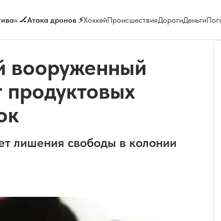
ива» 🏒
Атака дронов ⚡
Хоккей
Происшествия
Дороги
Деньги
Пог
й вооруженный
т продуктовых
ок
ет лишения свободы в колонии