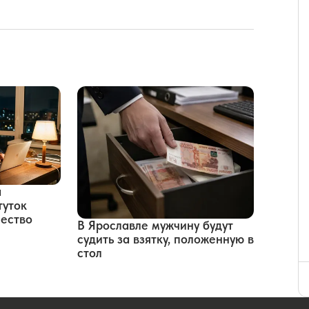
а
туток
чество
В Ярославле мужчину будут
судить за взятку, положенную в
стол