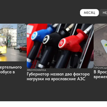
МЕСЯЦ
НЕ
ертельного
ПРОИСШ
ЭКОНОМИКА
обуса в
В Ярос
Губернатор назвал два фактора
времен
нагрузки на ярославские АЗС