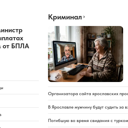
Криминал
министр
ыплатах
 от БПЛА
ды
Организатора сайта ярославских про
В Ярославле мужчину будут судить за в
в
Погибшую во время свидания с турком
е