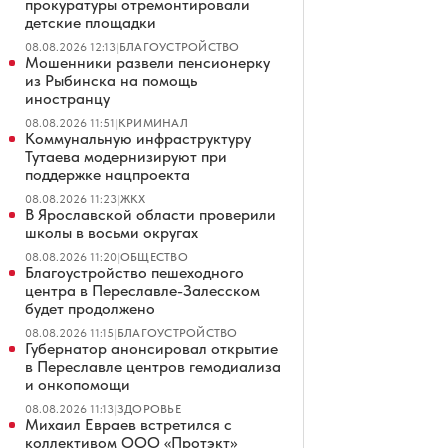
прокуратуры отремонтировали
детские площадки
08.08.2026 12:13
|
БЛАГОУСТРОЙСТВО
Мошенники развели пенсионерку
из Рыбинска на помощь
иностранцу
08.08.2026 11:51
|
КРИМИНАЛ
Коммунальную инфраструктуру
Тутаева модернизируют при
поддержке нацпроекта
08.08.2026 11:23
|
ЖКХ
В Ярославской области проверили
школы в восьми округах
08.08.2026 11:20
|
ОБЩЕСТВО
Благоустройство пешеходного
центра в Переславле-Залесском
будет продолжено
08.08.2026 11:15
|
БЛАГОУСТРОЙСТВО
Губернатор анонсировал открытие
в Переславле центров гемодиализа
и онкопомощи
08.08.2026 11:13
|
ЗДОРОВЬЕ
Михаил Евраев встретился с
коллективом ООО «Протэкт»