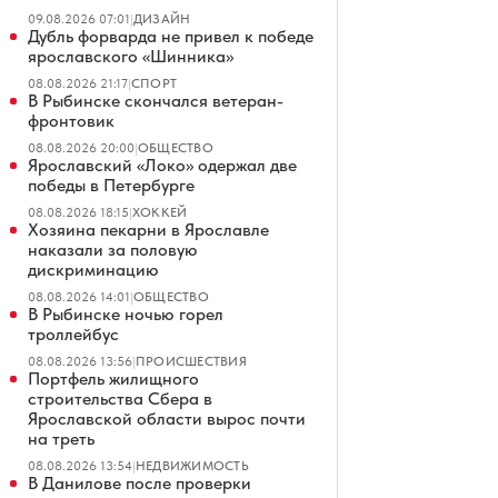
09.08.2026 07:01
|
ДИЗАЙН
Дубль форварда не привел к победе
ярославского «Шинника»
08.08.2026 21:17
|
СПОРТ
В Рыбинске скончался ветеран-
фронтовик
08.08.2026 20:00
|
ОБЩЕСТВО
Ярославский «Локо» одержал две
победы в Петербурге
08.08.2026 18:15
|
ХОККЕЙ
Хозяина пекарни в Ярославле
наказали за половую
дискриминацию
08.08.2026 14:01
|
ОБЩЕСТВО
В Рыбинске ночью горел
троллейбус
08.08.2026 13:56
|
ПРОИСШЕСТВИЯ
Портфель жилищного
строительства Сбера в
Ярославской области вырос почти
на треть
08.08.2026 13:54
|
НЕДВИЖИМОСТЬ
В Данилове после проверки