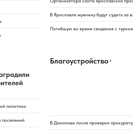
Организатора сайта ярославских про
В Ярославле мужчину будут судить за в
в
Погибшую во время свидания с турком
е
Благоустройство
аградили
оителей
ой политики
х поселений
В Данилове после проверки прокурат