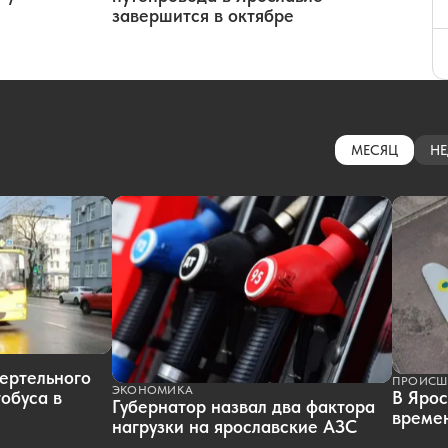
завершится в октябре
МЕСЯЦ
НЕ
ертельного
ПРОИСШ
ЭКОНОМИКА
обуса в
В Ярос
Губернатор назвал два фактора
времен
нагрузки на ярославские АЗС