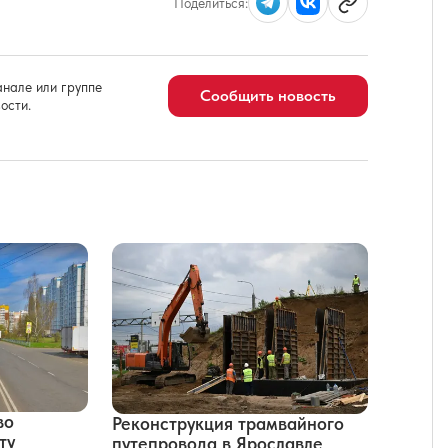
Поделиться:
нале или группе
Сообщить новость
ости.
во
Реконструкция трамвайного
ту
путепровода в Ярославле