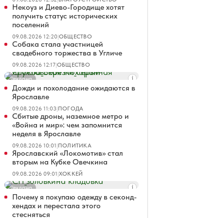
Некоуз и Диево-Городище хотят
получить статус исторических
поселений
09.08.2026 12:20
|
ОБЩЕСТВО
Собака стала участницей
свадебного торжества в Угличе
09.08.2026 12:17
|
ОБЩЕСТВО
Реклама
Дожди и похолодание ожидаются в
Ярославле
09.08.2026 11:03
|
ПОГОДА
Сбитые дроны, наземное метро и
«Война и мир»: чем запомнится
неделя в Ярославле
09.08.2026 10:01
|
ПОЛИТИКА
Ярославский «Локомотив» стал
вторым на Кубке Овечкина
09.08.2026 09:01
|
ХОККЕЙ
Реклама
Почему я покупаю одежду в секонд-
хендах и перестала этого
стесняться