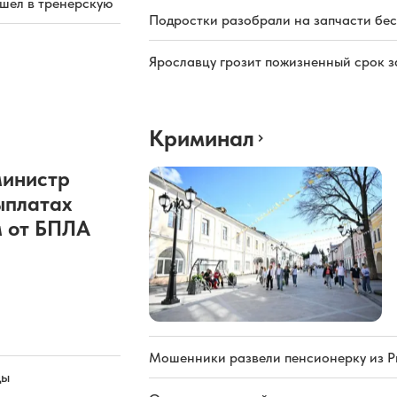
ашел в тренерскую
Подростки разобрали на запчасти бе
Ярославцу грозит пожизненный срок з
Криминал
министр
ыплатах
 от БПЛА
Мошенники развели пенсионерку из Р
ды