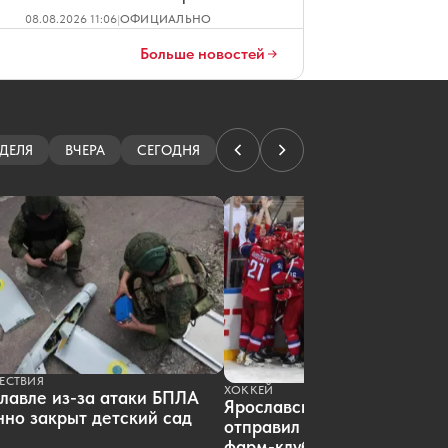
08.08.2026 11:06
|
ОФИЦИАЛЬНО
Почти 300 спортсменов и
тренеров-ярославцев получат
Больше новостей
выплаты за достижения
08.08.2026 11:01
|
СПОРТ
Три человека погибли в ДТП в
Переславле из-за неуправляемого
заноса
ДЕЛЯ
ВЧЕРА
СЕГОДНЯ
08.08.2026 10:30
|
ПРОИСШЕСТВИЯ
Ярославский министр рассказал о
выплатах пострадавшим от БПЛА
08.08.2026 08:02
|
ДЕНЬГИ
В Ярославской области
развивается грибной туризм
08.08.2026 07:02
|
ПРИРОДА
В ярославской «Арене 2000»
поднимут еще один чемпионский
стяг
07.08.2026 18:01
|
ХОККЕЙ
Опубликовано видео, как в
ЕСТВИЯ
ХОККЕЙ
Ярославле легковушка сбила
лавле из-за атаки БПЛА
Ярославский «Локомотив»
мотоциклистку
но закрыт детский сад
отправил пятерых хоккеист
07.08.2026 17:39
|
ПРОИСШЕСТВИЯ
фарм-клуб