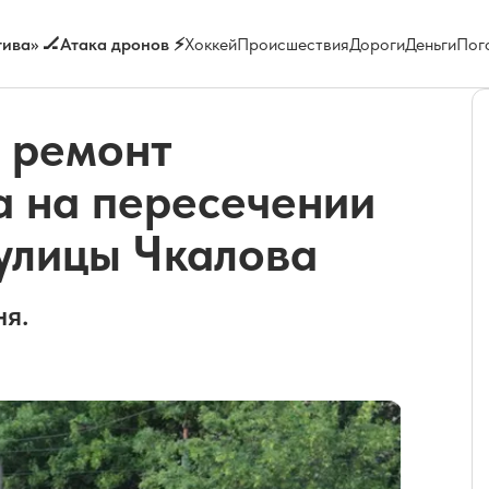
ива» 🏒
Атака дронов ⚡
Хоккей
Происшествия
Дороги
Деньги
Пог
н ремонт
а на пересечении
улицы Чкалова
ня.