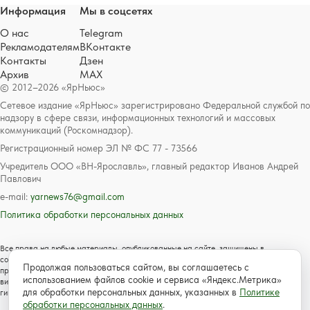
Информация
Мы в соцсетях
О нас
Telegram
Рекламодателям
ВКонтакте
Контакты
Дзен
Архив
MAX
© 2012–2026 «ЯрНьюс»
Сетевое издание «ЯрНьюс» зарегистрировано Федеральной службой по
надзору в сфере связи, информационных технологий и массовых
коммуникаций (Роскомнадзор).
Регистрационный номер ЭЛ № ФС 77 - 73566
Учредитель ООО «ВН-Ярославль», главный редактор Иванов Андрей
Павлович
e-mail:
yarnews76@gmail.com
Политика обработки персональных данных
Все права на любые материалы, опубликованные на сайте, защищены в
соответствии с российским и международным законодательством об авторском
Продолжая пользоваться сайтом, вы соглашаетесь с
праве и смежных правах. Любое использование текстовых, фото, аудио и
использованием файлов cookie и сервиса «Яндекс.Метрика»
видеоматериалов возможно только с согласия правообладателя с обязательной
для обработки персональных данных, указанных в
Политике
гиперссылкой на сайт https://www.yarnews.net; Для детей старше 16 лет.
обработки персональных данных
.