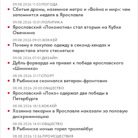
09.08.2026 11:03
|
ПОГОДА
Сбитые дроны, наземное метро и «Война и мир»: чем
запомнится неделя в Ярославле
09.08.2026 10:01
|
ПОЛИТИКА
Ярославский «Локомотив» стал вторым на Кубке
Овечкина
09.08.2026 09:01
|
ХОККЕЙ
Почему я покупаю одежду в секонд-хендах и
перестала этого стесняться
09.08.2026 07:01
|
ДИЗАЙН
Дубль форварда не привел к победе ярославского
«Шинника»
08.08.2026 21:17
|
СПОРТ
В Рыбинске скончался ветеран-фронтовик
08.08.2026 20:00
|
ОБЩЕСТВО
Ярославский «Локо» одержал две победы в
Петербурге
08.08.2026 18:15
|
ХОККЕЙ
Хозяина пекарни в Ярославле наказали за половую
дискриминацию
08.08.2026 14:01
|
ОБЩЕСТВО
В Рыбинске ночью горел троллейбус
08.08.2026 13:56
|
ПРОИСШЕСТВИЯ