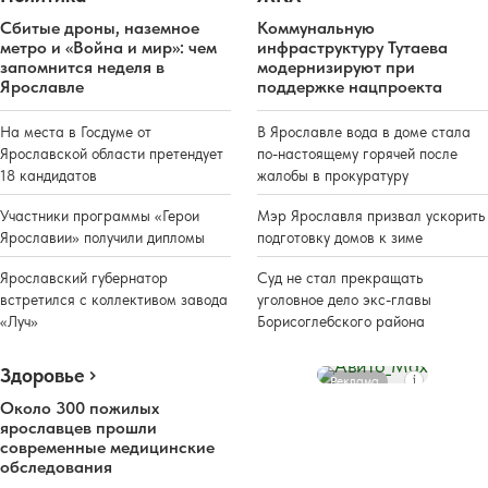
Сбитые дроны, наземное
Коммунальную
метро и «Война и мир»: чем
инфраструктуру Тутаева
запомнится неделя в
модернизируют при
Ярославле
поддержке нацпроекта
На места в Госдуме от
В Ярославле вода в доме стала
Ярославской области претендует
по-настоящему горячей после
18 кандидатов
жалобы в прокуратуру
Участники программы «Герои
Мэр Ярославля призвал ускорить
Ярославии» получили дипломы
подготовку домов к зиме
Ярославский губернатор
Суд не стал прекращать
встретился с коллективом завода
уголовное дело экс-главы
«Луч»
Борисоглебского района
Здоровье
Реклама
Около 300 пожилых
ярославцев прошли
современные медицинские
обследования