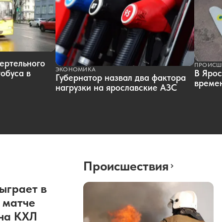
ертельного
ПРОИСШ
ЭКОНОМИКА
обуса в
В Ярос
Губернатор назвал два фактора
времен
нагрузки на ярославские АЗС
Происшествия
ыграет в
 матче
она КХЛ