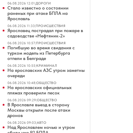
06.08.2026 12:01
|
ДОРОГИ
Стало известно о состоянии
раненых при атаке БПЛА на
Ярославль
06.08.2026 11:33
|
ПРОИСШЕСТВИЯ
Ярославец пострадал при пожаре в
садоводстве «Нефтяник-2»
06.08.2026 10:57
|
ПРОИСШЕСТВИЯ
Погибшую во время свидания с
турком модель из Петербурга
отпели в Белграде
06.08.2026 10:55
|
КРИМИНАЛ
На ярославских АЗС утром заметны
очереди
06.08.2026 10:48
|
ОБЩЕСТВО
На ярославских официальных
пляжах проверили песок
06.08.2026 09:29
|
ОБЩЕСТВО
В Ярославле выезд в сторону
Москвы открыли после атаки
дронов
06.08.2026 09:03
|
АВТО
Над Ярославлем ночью и утром
сбили уже 92 БПЛА