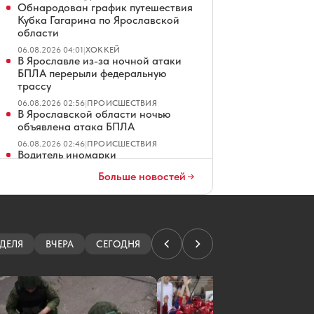
Обнародован график путешествия
Кубка Гагарина по Ярославской
области
06.08.2026 04:01
|
ХОККЕЙ
В Ярославле из-за ночной атаки
БПЛА перерыли федеральную
трассу
06.08.2026 02:56
|
ПРОИСШЕСТВИЯ
В Ярославской области ночью
объявлена атака БПЛА
06.08.2026 02:46
|
ПРОИСШЕСТВИЯ
Водитель иномарки
госпитализирован после ДТП с
Больше новостей
фурой под Переславлем
05.08.2026 20:02
|
ПРОИСШЕСТВИЯ
Реконструкция трамвайного
путепровода в Ярославле
завершится в октябре
ДЕЛЯ
ВЧЕРА
СЕГОДНЯ
05.08.2026 19:30
|
ДОРОГИ
Открытие бассейна «Лазурный» в
Ярославле состоится в 2027 году
05.08.2026 19:26
|
ЭКОНОМИКА
Благоустройство площади Юности