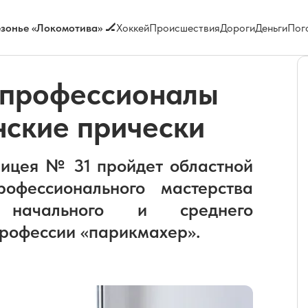
зонье «Локомотива» 🏒
Хоккей
Происшествия
Дороги
Деньги
Пог
 профессионалы
нские прически
лицея № 31 пройдет областной
офессионального мастерства
 начального и среднего
профессии «парикмахер».