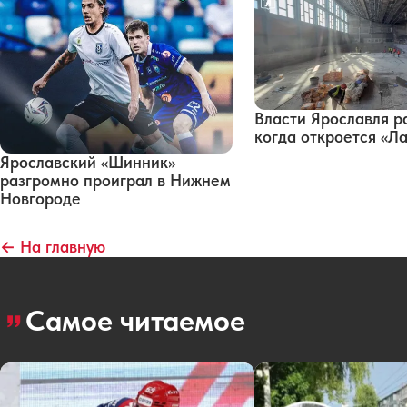
Власти Ярославля р
когда откроется «Л
Ярославский «Шинник»
разгромно проиграл в Нижнем
Новгороде
← На главную
Самое читаемое