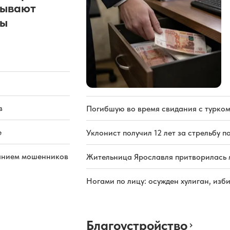
рывают
ды
в
Погибшую во время свидания с турком
е
Уклонист получил 12 лет за стрельбу п
иянием мошенников
Жительница Ярославля притворилась 
Ногами по лицу: осужден хулиган, из
Благоустройство