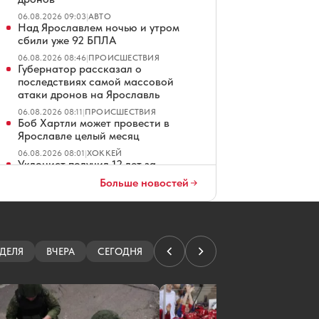
06.08.2026 09:03
|
АВТО
Над Ярославлем ночью и утром
сбили уже 92 БПЛА
06.08.2026 08:46
|
ПРОИСШЕСТВИЯ
Губернатор рассказал о
последствиях самой массовой
атаки дронов на Ярославль
06.08.2026 08:11
|
ПРОИСШЕСТВИЯ
Боб Хартли может провести в
Ярославле целый месяц
06.08.2026 08:01
|
ХОККЕЙ
Уклонист получил 12 лет за
стрельбу по троллейбусу в
Больше новостей
Ярославле
06.08.2026 07:01
|
КРИМИНАЛ
В Ярославле из-за атаки БПЛА
изменили схему движения
автобусов
ДЕЛЯ
ВЧЕРА
СЕГОДНЯ
06.08.2026 06:26
|
ПРОИСШЕСТВИЯ
Определен подрядчик озеленения у
стадиона «Спартаковец» в
Ярославле
06.08.2026 06:01
|
БЛАГОУСТРОЙСТВО