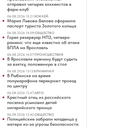
отправил четырех хоккеистов в
фарм-клуб
06.08.2026 15:21
|
ХОККЕЙ
Мария Львова-Белова оформила
паспорт туриста Золотого кольца
06.08.2026 14:09
|
ОБЩЕСТВО
Горел резервуар НПЗ, четверо
ранено: что еще известно об атаке
БПЛА на Ярославль
06.08.2026 14:07
|
ПРОИСШЕСТВИЯ
В Ярославле мужчину будут судить
за взятку, положенную в стол
06.08.2026 13:13
|
КРИМИНАЛ
В Рыбинске на время
полумарафона перекроют проезд
по центру
06.08.2026 12:47
|
АВТО
Крестный отец из российского
поселка усыновил детей
нигерийского принца
06.08.2026 12:42
|
ОБЩЕСТВО
Полицейские забрали младенца у
матери из-за угрозы безопасности