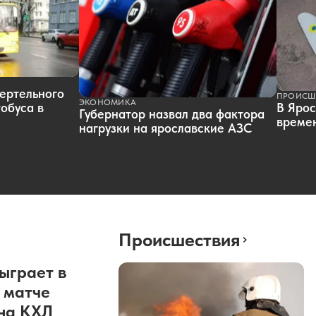
ертельного
ПРОИСШ
ЭКОНОМИКА
обуса в
В Ярос
Губернатор назвал два фактора
времен
нагрузки на ярославские АЗС
Происшествия
ыграет в
 матче
она КХЛ