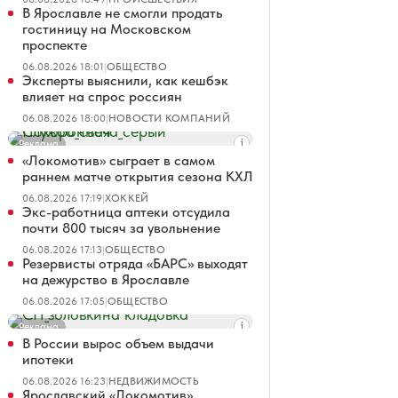
В Ярославле не смогли продать
гостиницу на Московском
проспекте
06.08.2026 18:01
|
ОБЩЕСТВО
Эксперты выяснили, как кешбэк
влияет на спрос россиян
06.08.2026 18:00
|
НОВОСТИ КОМПАНИЙ
Реклама
«Локомотив» сыграет в самом
раннем матче открытия сезона КХЛ
06.08.2026 17:19
|
ХОККЕЙ
Экс-работница аптеки отсудила
почти 800 тысяч за увольнение
06.08.2026 17:13
|
ОБЩЕСТВО
Резервисты отряда «БАРС» выходят
на дежурство в Ярославле
06.08.2026 17:05
|
ОБЩЕСТВО
Реклама
В России вырос объем выдачи
ипотеки
06.08.2026 16:23
|
НЕДВИЖИМОСТЬ
Ярославский «Локомотив»