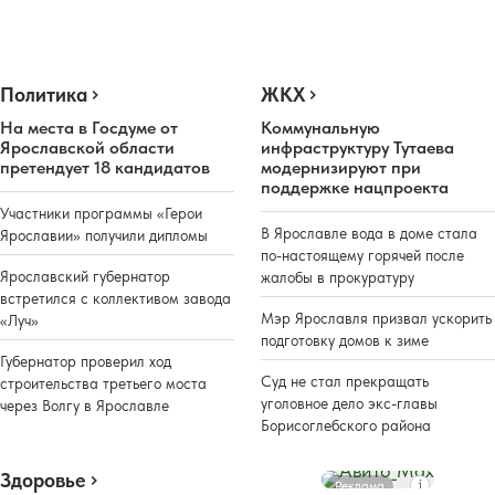
Политика
ЖКХ
На места в Госдуме от
Коммунальную
Ярославской области
инфраструктуру Тутаева
претендует 18 кандидатов
модернизируют при
поддержке нацпроекта
Участники программы «Герои
В Ярославле вода в доме стала
Ярославии» получили дипломы
по-настоящему горячей после
Ярославский губернатор
жалобы в прокуратуру
встретился с коллективом завода
Мэр Ярославля призвал ускорить
«Луч»
подготовку домов к зиме
Губернатор проверил ход
Суд не стал прекращать
строительства третьего моста
уголовное дело экс-главы
через Волгу в Ярославле
Борисоглебского района
Здоровье
Реклама