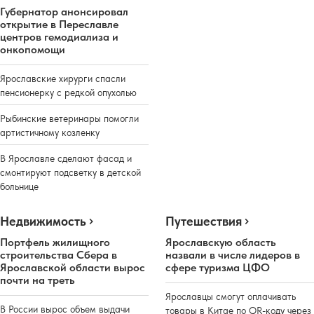
Губернатор анонсировал
открытие в Переславле
центров гемодиализа и
онкопомощи
Ярославские хирурги спасли
пенсионерку с редкой опухолью
Рыбинские ветеринары помогли
артистичному козленку
В Ярославле сделают фасад и
смонтируют подсветку в детской
больнице
Недвижимость
Путешествия
Портфель жилищного
Ярославскую область
строительства Сбера в
назвали в числе лидеров в
Ярославской области вырос
сфере туризма ЦФО
почти на треть
Ярославцы смогут оплачивать
В России вырос объем выдачи
товары в Китае по QR-коду через