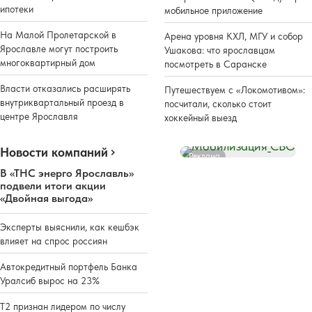
ипотеки
мобильное приложение
На Малой Пролетарской в
Арена уровня КХЛ, МГУ и собор
Ярославле могут построить
Ушакова: что ярославцам
многоквартирный дом
посмотреть в Саранске
Власти отказались расширять
Путешествуем с «Локомотивом»:
внутриквартальный проезд в
посчитали, сколько стоит
центре Ярославля
хоккейный выезд
Новости компаний
Реклама
В «ТНС энерго Ярославль»
подвели итоги акции
«Двойная выгода»
Эксперты выяснили, как кешбэк
влияет на спрос россиян
Автокредитный портфель Банка
Уралсиб вырос на 23%
Т2 признан лидером по числу