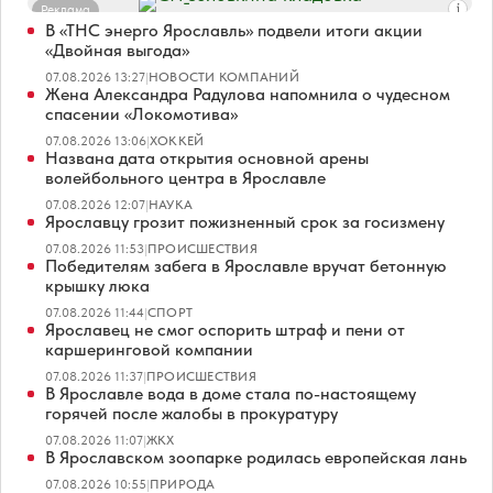
Реклама
В «ТНС энерго Ярославль» подвели итоги акции
«Двойная выгода»
07.08.2026 13:27
|
НОВОСТИ КОМПАНИЙ
Жена Александра Радулова напомнила о чудесном
спасении «Локомотива»
07.08.2026 13:06
|
ХОККЕЙ
Названа дата открытия основной арены
волейбольного центра в Ярославле
07.08.2026 12:07
|
НАУКА
Ярославцу грозит пожизненный срок за госизмену
07.08.2026 11:53
|
ПРОИСШЕСТВИЯ
Победителям забега в Ярославле вручат бетонную
крышку люка
07.08.2026 11:44
|
СПОРТ
Ярославец не смог оспорить штраф и пени от
каршеринговой компании
07.08.2026 11:37
|
ПРОИСШЕСТВИЯ
В Ярославле вода в доме стала по-настоящему
горячей после жалобы в прокуратуру
07.08.2026 11:07
|
ЖКХ
В Ярославском зоопарке родилась европейская лань
07.08.2026 10:55
|
ПРИРОДА