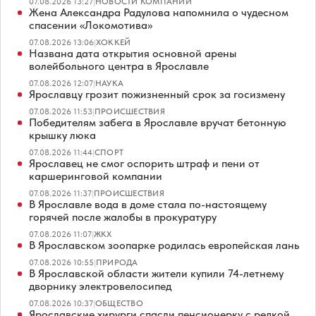
07.08.2026 13:27
|
НОВОСТИ КОМПАНИЙ
Жена Александра Радулова напомнила о чудесном
спасении «Локомотива»
07.08.2026 13:06
|
ХОККЕЙ
Названа дата открытия основной арены
волейбольного центра в Ярославле
07.08.2026 12:07
|
НАУКА
Ярославцу грозит пожизненный срок за госизмену
07.08.2026 11:53
|
ПРОИСШЕСТВИЯ
Победителям забега в Ярославле вручат бетонную
крышку люка
07.08.2026 11:44
|
СПОРТ
Ярославец не смог оспорить штраф и пени от
каршеринговой компании
07.08.2026 11:37
|
ПРОИСШЕСТВИЯ
В Ярославле вода в доме стала по-настоящему
горячей после жалобы в прокуратуру
07.08.2026 11:07
|
ЖКХ
В Ярославском зоопарке родилась европейская лань
07.08.2026 10:55
|
ПРИРОДА
В Ярославской области жители купили 74-летнему
дворнику электровелосипед
07.08.2026 10:37
|
ОБЩЕСТВО
Ярославские хирурги спасли пенсионерку с редкой