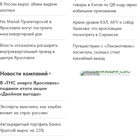
В России вырос объем выдачи
товары в Китае по QR-коду через
ипотеки
мобильное приложение
На Малой Пролетарской в
Арена уровня КХЛ, МГУ и собор
Ярославле могут построить
Ушакова: что ярославцам
многоквартирный дом
посмотреть в Саранске
Власти отказались расширять
Путешествуем с «Локомотивом»:
внутриквартальный проезд в
посчитали, сколько стоит
центре Ярославля
хоккейный выезд
Новости компаний
Реклама
В «ТНС энерго Ярославль»
подвели итоги акции
«Двойная выгода»
Эксперты выяснили, как кешбэк
влияет на спрос россиян
Автокредитный портфель Банка
Уралсиб вырос на 23%