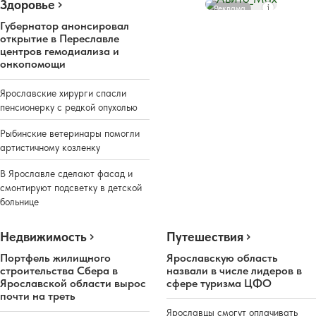
Здоровье
Реклама
Губернатор анонсировал
открытие в Переславле
центров гемодиализа и
онкопомощи
Ярославские хирурги спасли
пенсионерку с редкой опухолью
Рыбинские ветеринары помогли
артистичному козленку
В Ярославле сделают фасад и
смонтируют подсветку в детской
больнице
Недвижимость
Путешествия
Портфель жилищного
Ярославскую область
строительства Сбера в
назвали в числе лидеров в
Ярославской области вырос
сфере туризма ЦФО
почти на треть
Ярославцы смогут оплачивать