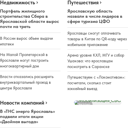
Недвижимость
Путешествия
Портфель жилищного
Ярославскую область
строительства Сбера в
назвали в числе лидеров в
Ярославской области вырос
сфере туризма ЦФО
почти на треть
Ярославцы смогут оплачивать
В России вырос объем выдачи
товары в Китае по QR-коду через
ипотеки
мобильное приложение
На Малой Пролетарской в
Арена уровня КХЛ, МГУ и собор
Ярославле могут построить
Ушакова: что ярославцам
многоквартирный дом
посмотреть в Саранске
Власти отказались расширять
Путешествуем с «Локомотивом»:
внутриквартальный проезд в
посчитали, сколько стоит
центре Ярославля
хоккейный выезд
Новости компаний
Реклама
В «ТНС энерго Ярославль»
подвели итоги акции
«Двойная выгода»