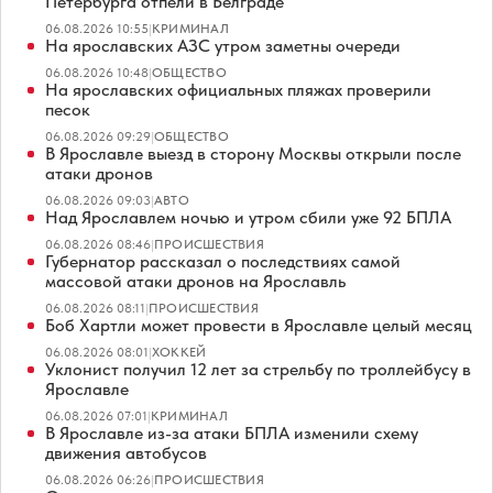
Петербурга отпели в Белграде
06.08.2026 10:55
|
КРИМИНАЛ
На ярославских АЗС утром заметны очереди
06.08.2026 10:48
|
ОБЩЕСТВО
На ярославских официальных пляжах проверили
песок
06.08.2026 09:29
|
ОБЩЕСТВО
В Ярославле выезд в сторону Москвы открыли после
атаки дронов
06.08.2026 09:03
|
АВТО
Над Ярославлем ночью и утром сбили уже 92 БПЛА
06.08.2026 08:46
|
ПРОИСШЕСТВИЯ
Губернатор рассказал о последствиях самой
массовой атаки дронов на Ярославль
06.08.2026 08:11
|
ПРОИСШЕСТВИЯ
Боб Хартли может провести в Ярославле целый месяц
06.08.2026 08:01
|
ХОККЕЙ
Уклонист получил 12 лет за стрельбу по троллейбусу в
Ярославле
06.08.2026 07:01
|
КРИМИНАЛ
В Ярославле из-за атаки БПЛА изменили схему
движения автобусов
06.08.2026 06:26
|
ПРОИСШЕСТВИЯ