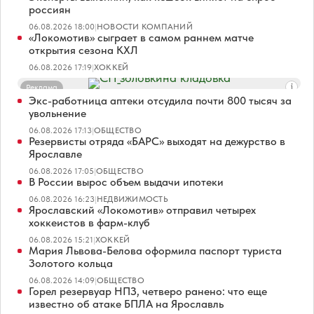
россиян
06.08.2026 18:00
|
НОВОСТИ КОМПАНИЙ
«Локомотив» сыграет в самом раннем матче
открытия сезона КХЛ
06.08.2026 17:19
|
ХОККЕЙ
Реклама
Экс-работница аптеки отсудила почти 800 тысяч за
увольнение
06.08.2026 17:13
|
ОБЩЕСТВО
Резервисты отряда «БАРС» выходят на дежурство в
Ярославле
06.08.2026 17:05
|
ОБЩЕСТВО
В России вырос объем выдачи ипотеки
06.08.2026 16:23
|
НЕДВИЖИМОСТЬ
Ярославский «Локомотив» отправил четырех
хоккеистов в фарм-клуб
06.08.2026 15:21
|
ХОККЕЙ
Мария Львова-Белова оформила паспорт туриста
Золотого кольца
06.08.2026 14:09
|
ОБЩЕСТВО
Горел резервуар НПЗ, четверо ранено: что еще
известно об атаке БПЛА на Ярославль