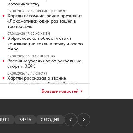
мотоциклистку
07.08.2026 17:39
|
ПРОИСШЕСТВИЯ
Хартли вспомнил, зачем президент
«Локомотива» один раз зашел в
тренерскую
07.08.2026 17:02
|
ХОККЕЙ
В Ярославской области стоки
канализации текли в почву и озеро
Неро
07.08.2026 16:18
|
ОБЩЕСТВО
Россияне увеличивают расходы на
спорт и ЗОЖ
07.08.2026 15:47
|
СПОРТ
Хартли рассказал о звонке
Никитину после победы в Казани
Больше новостей
07.08.2026 15:01
|
ХОККЕЙ
Боб Хартли рассказал о самом
тяжёлом моменте плей-офф в
«Локомотиве»
07.08.2026 14:52
|
ХОККЕЙ
В Ярославле восстанавливают
ДЕЛЯ
ВЧЕРА
СЕГОДНЯ
жандармские казармы
07.08.2026 14:01
|
ОБЩЕСТВО