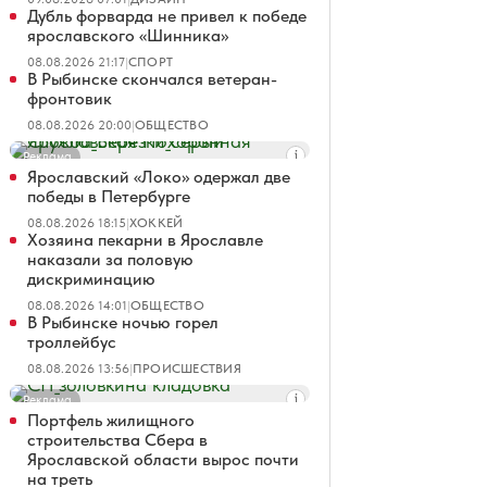
Дубль форварда не привел к победе
ярославского «Шинника»
08.08.2026 21:17
|
СПОРТ
В Рыбинске скончался ветеран-
фронтовик
08.08.2026 20:00
|
ОБЩЕСТВО
Реклама
Ярославский «Локо» одержал две
победы в Петербурге
08.08.2026 18:15
|
ХОККЕЙ
Хозяина пекарни в Ярославле
наказали за половую
дискриминацию
08.08.2026 14:01
|
ОБЩЕСТВО
В Рыбинске ночью горел
троллейбус
08.08.2026 13:56
|
ПРОИСШЕСТВИЯ
Реклама
Портфель жилищного
строительства Сбера в
Ярославской области вырос почти
на треть