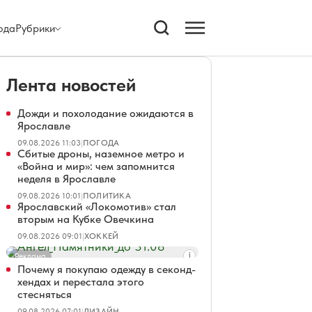
ода
Рубрики
Лента новостей
Дожди и похолодание ожидаются в
Ярославле
09.08.2026 11:03
|
ПОГОДА
Сбитые дроны, наземное метро и
«Война и мир»: чем запомнится
неделя в Ярославле
09.08.2026 10:01
|
ПОЛИТИКА
Ярославский «Локомотив» стал
вторым на Кубке Овечкина
09.08.2026 09:01
|
ХОККЕЙ
Реклама
Почему я покупаю одежду в секонд-
хендах и перестала этого
стесняться
09.08.2026 07:01
|
ДИЗАЙН