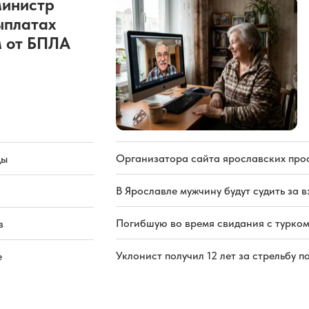
министр
ыплатах
 от БПЛА
Организатора сайта ярославских про
ды
В Ярославле мужчину будут судить за в
Погибшую во время свидания с турком
в
Уклонист получил 12 лет за стрельбу п
е