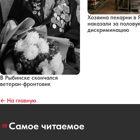
Хозяина пекарни в 
наказали за полову
дискриминацию
В Рыбинске скончался
ветеран-фронтовик
← На главную
Самое читаемое