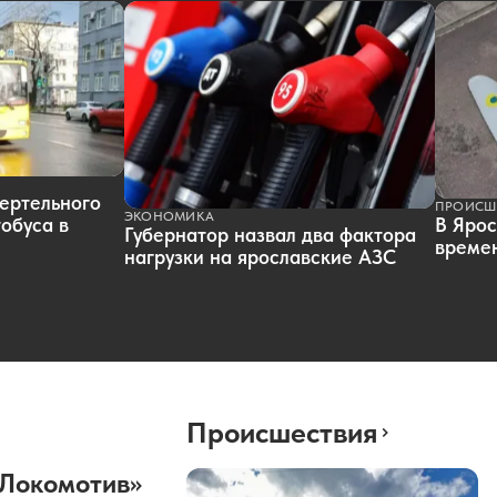
ертельного
ПРОИСШ
ЭКОНОМИКА
обуса в
В Ярос
Губернатор назвал два фактора
времен
нагрузки на ярославские АЗС
Происшествия
«Локомотив»