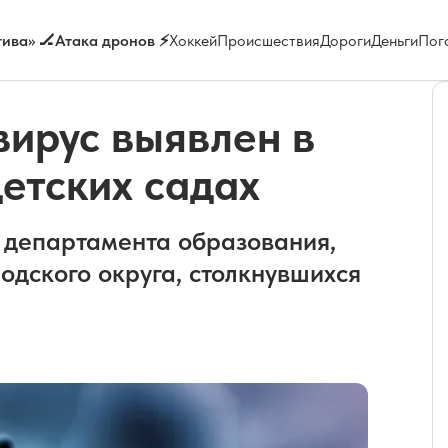
ива» 🏒
Атака дронов ⚡
Хоккей
Происшествия
Дороги
Деньги
Пог
вирус выявлен в
детских садах
 департамента образования,
одского округа, столкнувшихся