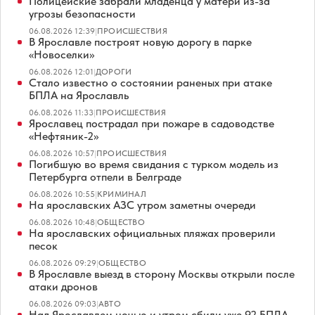
Полицейские забрали младенца у матери из-за
угрозы безопасности
06.08.2026 12:39
|
ПРОИСШЕСТВИЯ
В Ярославле построят новую дорогу в парке
«Новоселки»
06.08.2026 12:01
|
ДОРОГИ
Стало известно о состоянии раненых при атаке
БПЛА на Ярославль
06.08.2026 11:33
|
ПРОИСШЕСТВИЯ
Ярославец пострадал при пожаре в садоводстве
«Нефтяник-2»
06.08.2026 10:57
|
ПРОИСШЕСТВИЯ
Погибшую во время свидания с турком модель из
Петербурга отпели в Белграде
06.08.2026 10:55
|
КРИМИНАЛ
На ярославских АЗС утром заметны очереди
06.08.2026 10:48
|
ОБЩЕСТВО
На ярославских официальных пляжах проверили
песок
06.08.2026 09:29
|
ОБЩЕСТВО
В Ярославле выезд в сторону Москвы открыли после
атаки дронов
06.08.2026 09:03
|
АВТО
Над Ярославлем ночью и утром сбили уже 92 БПЛА