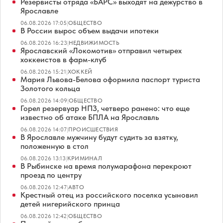
Резервисты отряда «БАРС» выходят на дежурство в
Ярославле
06.08.2026 17:05
|
ОБЩЕСТВО
В России вырос объем выдачи ипотеки
06.08.2026 16:23
|
НЕДВИЖИМОСТЬ
Ярославский «Локомотив» отправил четырех
хоккеистов в фарм-клуб
06.08.2026 15:21
|
ХОККЕЙ
Мария Львова-Белова оформила паспорт туриста
Золотого кольца
06.08.2026 14:09
|
ОБЩЕСТВО
Горел резервуар НПЗ, четверо ранено: что еще
известно об атаке БПЛА на Ярославль
06.08.2026 14:07
|
ПРОИСШЕСТВИЯ
В Ярославле мужчину будут судить за взятку,
положенную в стол
06.08.2026 13:13
|
КРИМИНАЛ
В Рыбинске на время полумарафона перекроют
проезд по центру
06.08.2026 12:47
|
АВТО
Крестный отец из российского поселка усыновил
детей нигерийского принца
06.08.2026 12:42
|
ОБЩЕСТВО