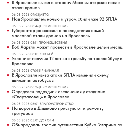
В Ярославле выезд в сторону Москвы открыли после
атаки дронов
06.08.2026 09:03
|
АВТО
Над Ярославлем ночью и утром сбили уже 92 БПЛА
06.08.2026 08:46
|
ПРОИСШЕСТВИЯ
Губернатор рассказал о последствиях самой
массовой атаки дронов на Ярославль
06.08.2026 08:11
|
ПРОИСШЕСТВИЯ
Боб Хартли может провести в Ярославле целый месяц
06.08.2026 08:01
|
ХОККЕЙ
Уклонист получил 12 лет за стрельбу по троллейбусу в
Ярославле
06.08.2026 07:01
|
КРИМИНАЛ
В Ярославле из-за атаки БПЛА изменили схему
движения автобусов
06.08.2026 06:26
|
ПРОИСШЕСТВИЯ
Определен подрядчик озеленения у стадиона
«Спартаковец» в Ярославле
06.08.2026 06:01
|
БЛАГОУСТРОЙСТВО
На дороге в Дядьково приступают к ремонту
тротуаров
06.08.2026 05:01
|
ДОРОГИ
Обнародован график путешествия Кубка Гагарина по