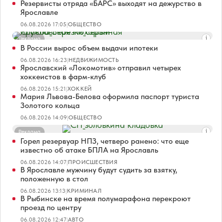
Резервисты отряда «БАРС» выходят на дежурство в
Ярославле
06.08.2026 17:05
|
ОБЩЕСТВО
Реклама
В России вырос объем выдачи ипотеки
06.08.2026 16:23
|
НЕДВИЖИМОСТЬ
Ярославский «Локомотив» отправил четырех
хоккеистов в фарм-клуб
06.08.2026 15:21
|
ХОККЕЙ
Мария Львова-Белова оформила паспорт туриста
Золотого кольца
06.08.2026 14:09
|
ОБЩЕСТВО
Реклама
Горел резервуар НПЗ, четверо ранено: что еще
известно об атаке БПЛА на Ярославль
06.08.2026 14:07
|
ПРОИСШЕСТВИЯ
В Ярославле мужчину будут судить за взятку,
положенную в стол
06.08.2026 13:13
|
КРИМИНАЛ
В Рыбинске на время полумарафона перекроют
проезд по центру
06.08.2026 12:47
|
АВТО