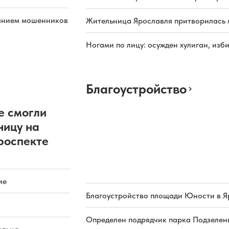
иянием мошенников
Жительница Ярославля притворилась 
Ногами по лицу: осужден хулиган, из
Благоустройство
е смогли
ницу на
роспекте
ие
Благоустройство площади Юности в Я
Определен подрядчик парка Подзелень