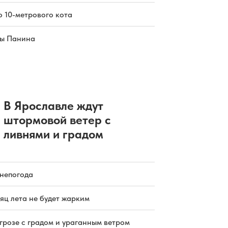
о 10-метрового кота
цы Панина
В Ярославле ждут
штормовой ветер с
ливнями и градом
 непогода
яц лета не будет жарким
грозе с градом и ураганным ветром