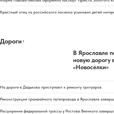
Мария Львова-Белова оформила паспорт туриста Золотого к
Крестный отец из российского поселка усыновил детей ниге
Дороги
В Ярославле п
новую дорогу 
«Новоселки»
На дороге в Дядьково приступают к ремонту тротуаров
Реконструкция трамвайного путепровода в Ярославле заверш
Расширение федеральной трассы у Ростова Великого заверша