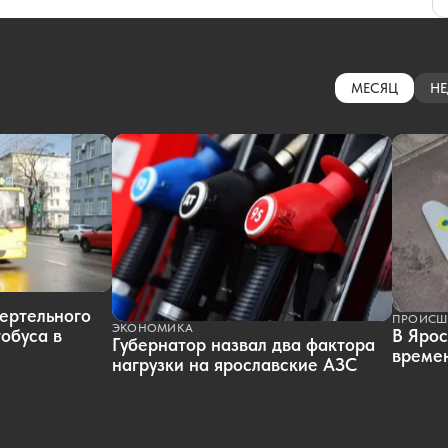
МЕСЯЦ
НЕ
ертельного
ПРОИСШ
ЭКОНОМИКА
обуса в
В Ярос
Губернатор назвал два фактора
времен
нагрузки на ярославские АЗС