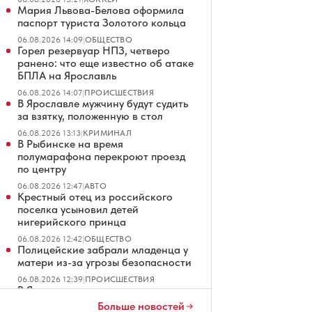
Мария Львова-Белова оформила
паспорт туриста Золотого кольца
06.08.2026 14:09
|
ОБЩЕСТВО
Горел резервуар НПЗ, четверо
ранено: что еще известно об атаке
БПЛА на Ярославль
06.08.2026 14:07
|
ПРОИСШЕСТВИЯ
В Ярославле мужчину будут судить
за взятку, положенную в стол
06.08.2026 13:13
|
КРИМИНАЛ
В Рыбинске на время
полумарафона перекроют проезд
по центру
06.08.2026 12:47
|
АВТО
Крестный отец из российского
поселка усыновил детей
нигерийского принца
06.08.2026 12:42
|
ОБЩЕСТВО
Полицейские забрали младенца у
матери из-за угрозы безопасности
06.08.2026 12:39
|
ПРОИСШЕСТВИЯ
В Ярославле построят новую дорогу
в парке «Новоселки»
Больше новостей