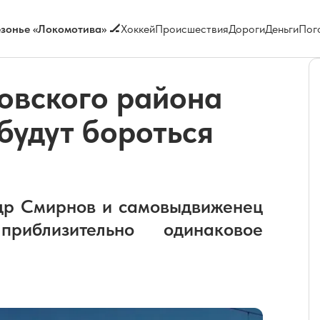
зонье «Локомотива» 🏒
Хоккей
Происшествия
Дороги
Деньги
Пог
овского района
будут бороться
др Смирнов и самовыдвиженец
иблизительно одинаковое