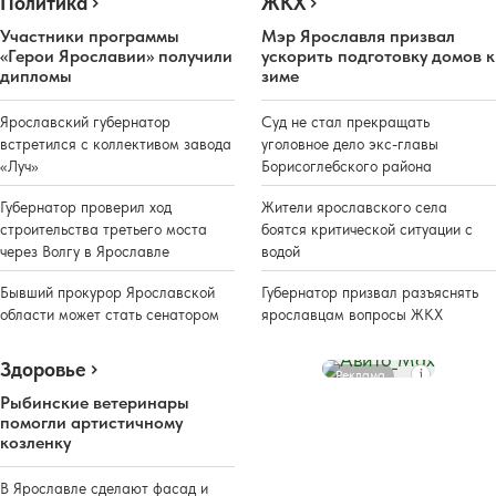
Политика
ЖКХ
Участники программы
Мэр Ярославля призвал
«Герои Ярославии» получили
ускорить подготовку домов к
дипломы
зиме
Ярославский губернатор
Суд не стал прекращать
встретился с коллективом завода
уголовное дело экс-главы
«Луч»
Борисоглебского района
Губернатор проверил ход
Жители ярославского села
строительства третьего моста
боятся критической ситуации с
через Волгу в Ярославле
водой
Бывший прокурор Ярославской
Губернатор призвал разъяснять
области может стать сенатором
ярославцам вопросы ЖКХ
Здоровье
Реклама
Рыбинские ветеринары
помогли артистичному
козленку
В Ярославле сделают фасад и