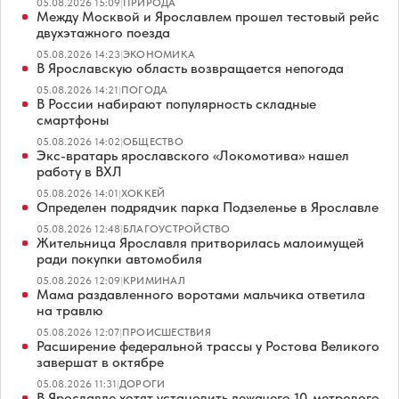
05.08.2026 15:09
|
ПРИРОДА
Между Москвой и Ярославлем прошел тестовый рейс
двухэтажного поезда
05.08.2026 14:23
|
ЭКОНОМИКА
В Ярославскую область возвращается непогода
05.08.2026 14:21
|
ПОГОДА
В России набирают популярность складные
смартфоны
05.08.2026 14:02
|
ОБЩЕСТВО
Экс-вратарь ярославского «Локомотива» нашел
работу в ВХЛ
05.08.2026 14:01
|
ХОККЕЙ
Определен подрядчик парка Подзеленье в Ярославле
05.08.2026 12:48
|
БЛАГОУСТРОЙСТВО
Жительница Ярославля притворилась малоимущей
ради покупки автомобиля
05.08.2026 12:09
|
КРИМИНАЛ
Мама раздавленного воротами мальчика ответила
на травлю
05.08.2026 12:07
|
ПРОИСШЕСТВИЯ
Расширение федеральной трассы у Ростова Великого
завершат в октябре
05.08.2026 11:31
|
ДОРОГИ
В Ярославле хотят установить лежачего 10-метрового