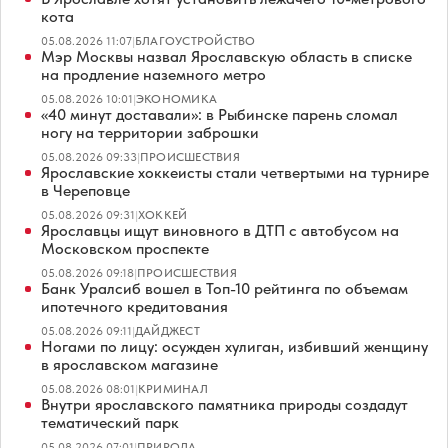
кота
05.08.2026 11:07
|
БЛАГОУСТРОЙСТВО
Мэр Москвы назвал Ярославскую область в списке
на продление наземного метро
05.08.2026 10:01
|
ЭКОНОМИКА
«40 минут доставали»: в Рыбинске парень сломал
ногу на территории заброшки
05.08.2026 09:33
|
ПРОИСШЕСТВИЯ
Ярославские хоккеисты стали четвертыми на турнире
в Череповце
05.08.2026 09:31
|
ХОККЕЙ
Ярославцы ищут виновного в ДТП с автобусом на
Московском проспекте
05.08.2026 09:18
|
ПРОИСШЕСТВИЯ
Банк Уралсиб вошел в Топ-10 рейтинга по объемам
ипотечного кредитования
05.08.2026 09:11
|
ДАЙДЖЕСТ
Ногами по лицу: осужден хулиган, избивший женщину
в ярославском магазине
05.08.2026 08:01
|
КРИМИНАЛ
Внутри ярославского памятника природы создадут
тематический парк
05.08.2026 07:01
|
ПРИРОДА