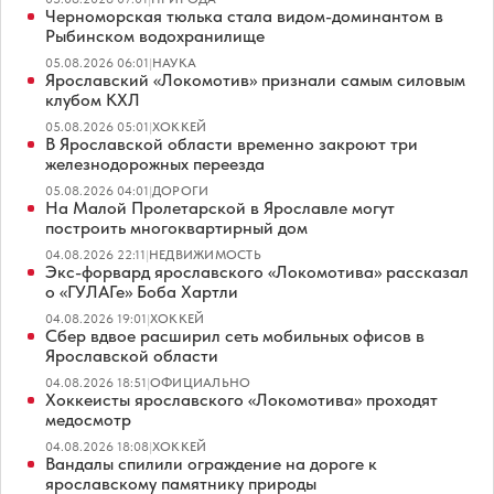
Черноморская тюлька стала видом-доминантом в
Рыбинском водохранилище
05.08.2026 06:01
|
НАУКА
Ярославский «Локомотив» признали самым силовым
клубом КХЛ
05.08.2026 05:01
|
ХОККЕЙ
В Ярославской области временно закроют три
железнодорожных переезда
05.08.2026 04:01
|
ДОРОГИ
На Малой Пролетарской в Ярославле могут
построить многоквартирный дом
04.08.2026 22:11
|
НЕДВИЖИМОСТЬ
Экс-форвард ярославского «Локомотива» рассказал
о «ГУЛАГе» Боба Хартли
04.08.2026 19:01
|
ХОККЕЙ
Сбер вдвое расширил сеть мобильных офисов в
Ярославской области
04.08.2026 18:51
|
ОФИЦИАЛЬНО
Хоккеисты ярославского «Локомотива» проходят
медосмотр
04.08.2026 18:08
|
ХОККЕЙ
Вандалы спилили ограждение на дороге к
ярославскому памятнику природы