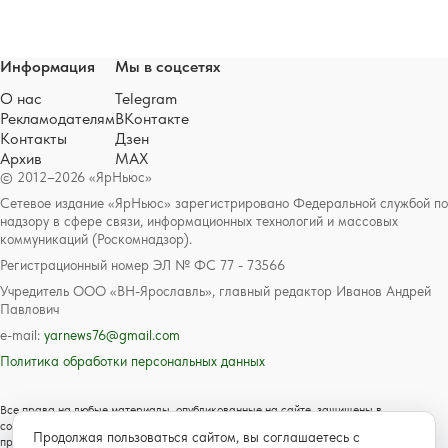
Информация
Мы в соцсетях
О нас
Telegram
Рекламодателям
ВКонтакте
Контакты
Дзен
Архив
MAX
© 2012–2026 «ЯрНьюс»
Сетевое издание «ЯрНьюс» зарегистрировано Федеральной службой по
надзору в сфере связи, информационных технологий и массовых
коммуникаций (Роскомнадзор).
Регистрационный номер ЭЛ № ФС 77 - 73566
Учредитель ООО «ВН-Ярославль», главный редактор Иванов Андрей
Павлович
e-mail:
yarnews76@gmail.com
Политика обработки персональных данных
Все права на любые материалы, опубликованные на сайте, защищены в
соответствии с российским и международным законодательством об авторском
Продолжая пользоваться сайтом, вы соглашаетесь с
праве и смежных правах. Любое использование текстовых, фото, аудио и