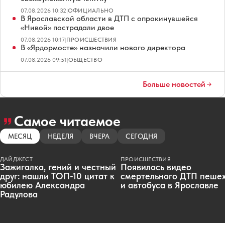
07.08.2026 10:32
|
ОФИЦИАЛЬНО
В Ярославской области в ДТП с опрокинувшейся
«Нивой» пострадали двое
07.08.2026 10:17
|
ПРОИСШЕСТВИЯ
В «Ярдормосте» назначили нового директора
07.08.2026 09:51
|
ОБЩЕСТВО
Больше новостей
Самое читаемое
МЕСЯЦ
НЕДЕЛЯ
ВЧЕРА
СЕГОДНЯ
ДАЙДЖЕСТ
ПРОИСШЕСТВИЯ
Зажигалка, гений и честный
Появилось видео
друг: нашли ТОП-10 цитат к
смертельного ДТП пеше
юбилею Александра
и автобуса в Ярославле
Радулова