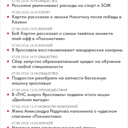
07.08.2026 16:18
|
ОБЩЕСТВО
Россияне увеличивают расходы на спорт и ЗОЖ
07.08.2026 15:47
|
СПОРТ
Хартли рассказал о звонке Никитину после победы в
Казани
07.08.2026 15:01
|
ХОККЕЙ
Боб Хартли рассказал о самом тяжёлом моменте
плей-офф в «Локомотиве»
07.08.2026 14:52
|
ХОККЕЙ
В Ярославле восстанавливают жандармские казармы
07.08.2026 14:01
|
ОБЩЕСТВО
Сбер запустил образовательный кредит на обучение
по любой специальности
07.08.2026 13:58
|
ОБЩЕСТВО
Подростки разобрали на запчасти бесхозную
машину ярославца
07.08.2026 13:52
|
ПРОИСШЕСТВИЯ
В «ТНС энерго Ярославль» подвели итоги акции
«Двойная выгода»
07.08.2026 13:27
|
НОВОСТИ КОМПАНИЙ
Жена Александра Радулова напомнила о чудесном
спасении «Локомотива»
07.08.2026 13:06
|
ХОККЕЙ
Названа дата открытия основной арены