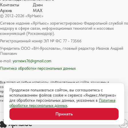
Контакты
Дзен
Архив
MAX
© 2012–2026 «ЯрНьюс»
Сетевое издание «ЯрНьюс» зарегистрировано Федеральной службой по
надзору в сфере связи, информационных технологий и массовых
коммуникаций (Роскомнадзор).
Регистрационный номер ЭЛ № ФС 77 - 73566
Учредитель ООО «ВН-Ярославль», главный редактор Иванов Андрей
Павлович
e-mail:
yarnews76@gmail.com
Политика обработки персональных данных
Все права на любые материалы, опубликованные на сайте, защищены в
соответствии с российским и международным законодательством об авторском
Продолжая пользоваться сайтом, вы соглашаетесь с
праве и смежных правах. Любое использование текстовых, фото, аудио и
использованием файлов cookie и сервиса «Яндекс.Метрика»
видеоматериалов возможно только с согласия правообладателя с обязательной
для обработки персональных данных, указанных в
Политике
гиперссылкой на сайт https://www.yarnews.net; Для детей старше 16 лет.
обработки персональных данных
.
Принять