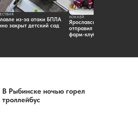
В «ТНС энерго Ярославль» подвели
итоги акции «Двойная выгода»
ЕСТВИЯ
07.08.2026 13:27
|
НОВОСТИ КОМПАНИЙ
ХОККЕЙ
лавле из-за атаки БПЛА
Жена Александра Радулова
Ярославский «Локомотив»
но закрыт детский сад
напомнила о чудесном спасении
отправил пятерых хоккеист
«Локомотива»
фарм-клуб
07.08.2026 13:06
|
ХОККЕЙ
Названа дата открытия основной
арены волейбольного центра в
Ярославле
07.08.2026 12:07
|
НАУКА
Ярославцу грозит пожизненный
срок за госизмену
07.08.2026 11:53
|
ПРОИСШЕСТВИЯ
Победителям забега в Ярославле
В Рыбинске ночью горел
вручат бетонную крышку люка
троллейбус
07.08.2026 11:44
|
СПОРТ
Ярославец не смог оспорить штраф
и пени от каршеринговой компании
07.08.2026 11:37
|
ПРОИСШЕСТВИЯ
В Ярославле вода в доме стала по-
настоящему горячей после жалобы
в прокуратуру