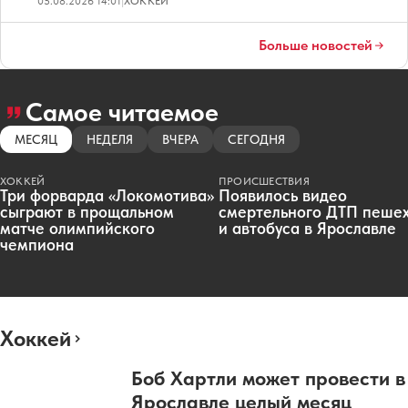
05.08.2026 14:01
|
ХОККЕЙ
Больше новостей
Самое читаемое
МЕСЯЦ
НЕДЕЛЯ
ВЧЕРА
СЕГОДНЯ
ХОККЕЙ
ПРОИСШЕСТВИЯ
Три форварда «Локомотива»
Появилось видео
сыграют в прощальном
смертельного ДТП пеше
матче олимпийского
и автобуса в Ярославле
чемпиона
Хоккей
Боб Хартли может провести в
Ярославле целый месяц