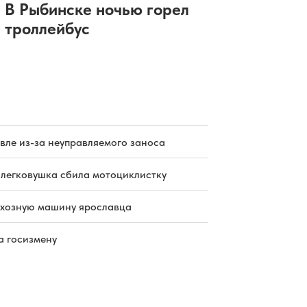
В Рыбинске ночью горел
троллейбус
вле из-за неуправляемого заноса
 легковушка сбила мотоциклистку
схозную машину ярославца
а госизмену