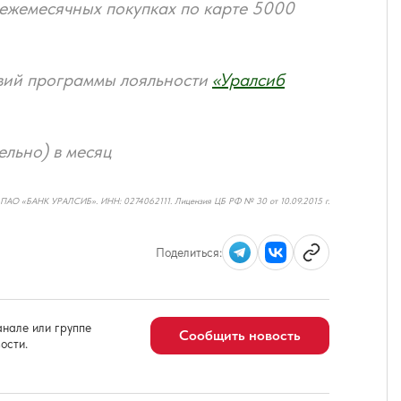
 ежемесячных покупках по карте 5000
овий программы лояльности
«Уралсиб
ельно) в месяц
 ПАО «БАНК УРАЛСИБ». ИНН: 0274062111. Лицензия ЦБ РФ № 30 от 10.09.2015 г.
Поделиться:
нале или группе
Сообщить новость
ости.