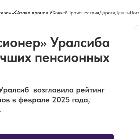
ива» 🏒
Атака дронов ⚡
Хоккей
Происшествия
Дороги
Деньги
Пог
сионер» Уралсиба
учших пенсионных
Уралсиб возглавила рейтинг
ов в феврале 2025 года,
.