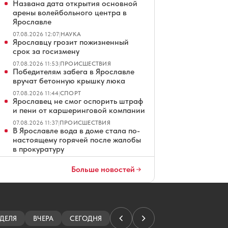
Названа дата открытия основной
арены волейбольного центра в
Ярославле
07.08.2026 12:07
|
НАУКА
Ярославцу грозит пожизненный
срок за госизмену
07.08.2026 11:53
|
ПРОИСШЕСТВИЯ
Победителям забега в Ярославле
вручат бетонную крышку люка
07.08.2026 11:44
|
СПОРТ
Ярославец не смог оспорить штраф
и пени от каршеринговой компании
07.08.2026 11:37
|
ПРОИСШЕСТВИЯ
В Ярославле вода в доме стала по-
настоящему горячей после жалобы
в прокуратуру
07.08.2026 11:07
|
ЖКХ
В Ярославском зоопарке родилась
Больше новостей
европейская лань
07.08.2026 10:55
|
ПРИРОДА
В Ярославской области жители
купили 74-летнему дворнику
электровелосипед
ДЕЛЯ
ВЧЕРА
СЕГОДНЯ