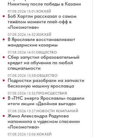
Никитину после победы в Казани
07.08.2026 15:01
|
ХОККЕЙ
Боб Хартли рассказал о самом
тяжёлом моменте плей-офф в
«Локомотиве»
07.08.2026 14:52
|
ХОККЕЙ
В Ярославле восстанавливают
жандармские казармы
07.08.2026 14:01
|
ОБЩЕСТВО
Сбер запустил образовательный
кредит на обучение по любой
специальности
07.08.2026 13:58
|
ОБЩЕСТВО
Подростки разобрали на запчасти
бесхозную машину ярославца
07.08.2026 13:52
|
ПРОИСШЕСТВИЯ
В «ТНС энерго Ярославль» подвели
итоги акции «Двойная выгода»
07.08.2026 13:27
|
НОВОСТИ КОМПАНИЙ
Жена Александра Радулова
напомнила о чудесном спасении
«Локомотива»
07.08.2026 13:06
|
ХОККЕЙ