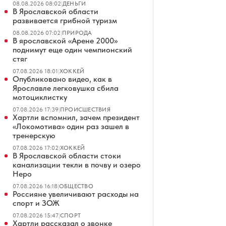
08.08.2026 08:02
|
ДЕНЬГИ
В Ярославской области
развивается грибной туризм
08.08.2026 07:02
|
ПРИРОДА
В ярославской «Арене 2000»
поднимут еще один чемпионский
стяг
07.08.2026 18:01
|
ХОККЕЙ
Опубликовано видео, как в
Ярославле легковушка сбила
мотоциклистку
07.08.2026 17:39
|
ПРОИСШЕСТВИЯ
Хартли вспомнил, зачем президент
«Локомотива» один раз зашел в
тренерскую
07.08.2026 17:02
|
ХОККЕЙ
В Ярославской области стоки
канализации текли в почву и озеро
Неро
07.08.2026 16:18
|
ОБЩЕСТВО
Россияне увеличивают расходы на
спорт и ЗОЖ
07.08.2026 15:47
|
СПОРТ
Хартли рассказал о звонке