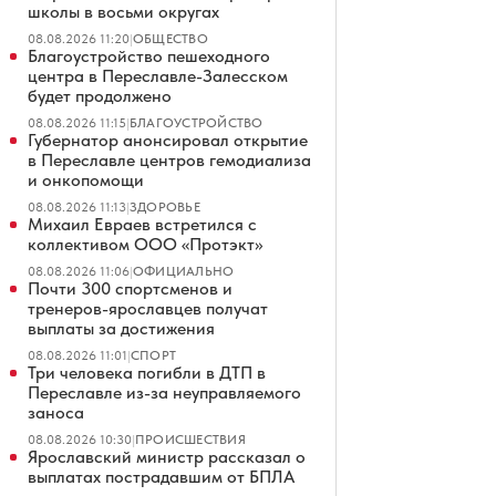
школы в восьми округах
08.08.2026 11:20
|
ОБЩЕСТВО
Благоустройство пешеходного
центра в Переславле-Залесском
будет продолжено
08.08.2026 11:15
|
БЛАГОУСТРОЙСТВО
Губернатор анонсировал открытие
в Переславле центров гемодиализа
и онкопомощи
08.08.2026 11:13
|
ЗДОРОВЬЕ
Михаил Евраев встретился с
коллективом ООО «Протэкт»
08.08.2026 11:06
|
ОФИЦИАЛЬНО
Почти 300 спортсменов и
тренеров-ярославцев получат
выплаты за достижения
08.08.2026 11:01
|
СПОРТ
Три человека погибли в ДТП в
Переславле из-за неуправляемого
заноса
08.08.2026 10:30
|
ПРОИСШЕСТВИЯ
Ярославский министр рассказал о
выплатах пострадавшим от БПЛА