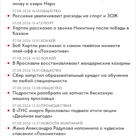
почву и озеро Неро
07.08.2026 16:18
|
ОБЩЕСТВО
Россияне увеличивают расходы на спорт и ЗОЖ
07.08.2026 15:47
|
СПОРТ
Хартли рассказал о звонке Никитину после победы в
Казани
07.08.2026 15:01
|
ХОККЕЙ
Боб Хартли рассказал о самом тяжёлом моменте
плей-офф в «Локомотиве»
07.08.2026 14:52
|
ХОККЕЙ
В Ярославле восстанавливают жандармские казармы
07.08.2026 14:01
|
ОБЩЕСТВО
Сбер запустил образовательный кредит на обучение
по любой специальности
07.08.2026 13:58
|
ОБЩЕСТВО
Подростки разобрали на запчасти бесхозную
машину ярославца
07.08.2026 13:52
|
ПРОИСШЕСТВИЯ
В «ТНС энерго Ярославль» подвели итоги акции
«Двойная выгода»
07.08.2026 13:27
|
НОВОСТИ КОМПАНИЙ
Жена Александра Радулова напомнила о чудесном
спасении «Локомотива»