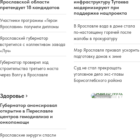
Ярославской области
инфраструктуру Тутаева
претендует 18 кандидатов
модернизируют при
поддержке нацпроекта
Участники программы «Герои
В Ярославле вода в доме стала
Ярославии» получили дипломы
по-настоящему горячей после
Ярославский губернатор
жалобы в прокуратуру
встретился с коллективом завода
Мэр Ярославля призвал ускорить
«Луч»
подготовку домов к зиме
Губернатор проверил ход
Суд не стал прекращать
строительства третьего моста
уголовное дело экс-главы
через Волгу в Ярославле
Борисоглебского района
Здоровье
Реклама
Губернатор анонсировал
открытие в Переславле
центров гемодиализа и
онкопомощи
Ярославские хирурги спасли