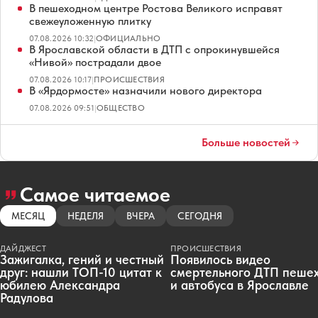
В пешеходном центре Ростова Великого исправят
свежеуложенную плитку
07.08.2026 10:32
|
ОФИЦИАЛЬНО
В Ярославской области в ДТП с опрокинувшейся
«Нивой» пострадали двое
07.08.2026 10:17
|
ПРОИСШЕСТВИЯ
В «Ярдормосте» назначили нового директора
07.08.2026 09:51
|
ОБЩЕСТВО
Больше новостей
Самое читаемое
МЕСЯЦ
НЕДЕЛЯ
ВЧЕРА
СЕГОДНЯ
ДАЙДЖЕСТ
ПРОИСШЕСТВИЯ
Зажигалка, гений и честный
Появилось видео
друг: нашли ТОП-10 цитат к
смертельного ДТП пеше
юбилею Александра
и автобуса в Ярославле
Радулова