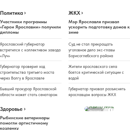
Политика
ЖКХ
Участники программы
Мэр Ярославля призвал
«Герои Ярославии» получили
ускорить подготовку домов к
дипломы
зиме
Ярославский губернатор
Суд не стал прекращать
встретился с коллективом завода
уголовное дело экс-главы
«Луч»
Борисоглебского района
Губернатор проверил ход
Жители ярославского села
строительства третьего моста
боятся критической ситуации с
через Волгу в Ярославле
водой
Бывший прокурор Ярославской
Губернатор призвал разъяснять
области может стать сенатором
ярославцам вопросы ЖКХ
Здоровье
Реклама
Рыбинские ветеринары
помогли артистичному
козленку